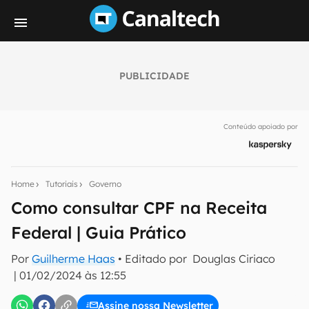
PUBLICIDADE
Seu resumo inteligente do mundo tech!
Assine a newsletter do Canaltech e receba
Conteúdo apoiado por
notícias e reviews sobre tecnologia em primeira
mão.
E-mail
Home
Tutoriais
Governo
Como consultar CPF na Receita
Federal | Guia Prático
inscreva-se
Por
Guilherme Haas
• Editado por
Douglas Ciriaco
|
01/02/2024 às 12:55
Confirmo que li, aceito e concordo com os
Termos de
Uso e Política de Privacidade do Canaltech.
Assine nossa Newsletter