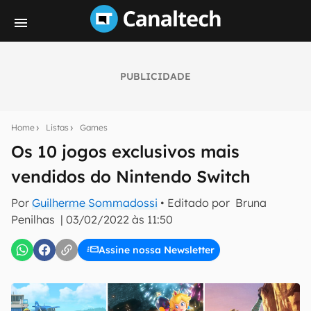
PUBLICIDADE
Seu resumo inteligente do mundo tech!
Assine a newsletter do Canaltech e receba
Home
Listas
Games
notícias e reviews sobre tecnologia em primeira
mão.
Os 10 jogos exclusivos mais
vendidos do Nintendo Switch
E-mail
Por
Guilherme Sommadossi
• Editado por
Bruna
Penilhas
|
03/02/2022 às 11:50
inscreva-se
Assine nossa Newsletter
Confirmo que li, aceito e concordo com os
Termos de
Uso e Política de Privacidade do Canaltech.