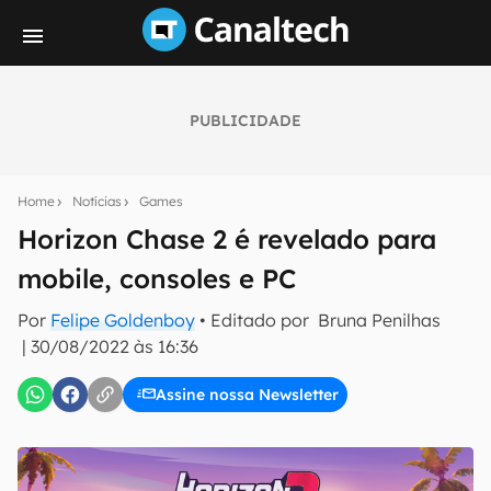
PUBLICIDADE
Seu resumo inteligente do mundo tech!
Assine a newsletter do Canaltech e receba
Home
Notícias
Games
notícias e reviews sobre tecnologia em primeira
mão.
Horizon Chase 2 é revelado para
mobile, consoles e PC
E-mail
Por
Felipe Goldenboy
• Editado por
Bruna Penilhas
|
30/08/2022 às 16:36
inscreva-se
Assine nossa Newsletter
Confirmo que li, aceito e concordo com os
Termos de
Uso e Política de Privacidade do Canaltech.