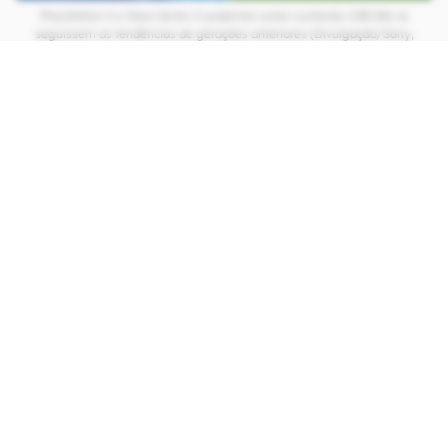
PlayStation 5 e Xbox Series X poderiam estar custando US$ 286 se
seguissem as tendências de gerações anteriores (Divulgação/Sony,
Microsoft)
CONTINUA APÓS A PUBLICIDADE
continuar lendo