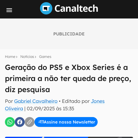
PUBLICIDADE
Seu resumo inteligente do mundo tech!
Assine a newsletter do Canaltech e receba
Home
Notícias
Games
notícias e reviews sobre tecnologia em primeira
mão.
Geração do PS5 e Xbox Series é a
primeira a não ter queda de preço,
E-mail
diz pesquisa
Por
Gabriel Cavalheiro
• Editado por
Jones
inscreva-se
Oliveira
|
02/09/2025 às 15:35
Assine nossa Newsletter
Confirmo que li, aceito e concordo com os
Termos de
Uso e Política de Privacidade do Canaltech.