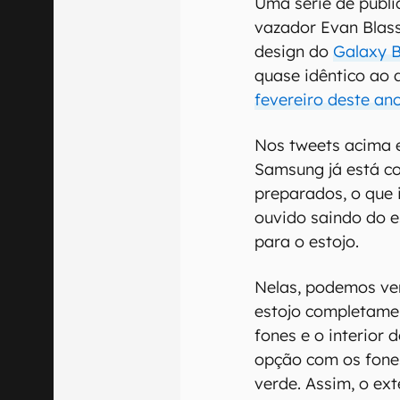
Uma série de publi
vazador Evan Blass
design do
Galaxy 
quase idêntico ao 
fevereiro deste ano
Nos tweets acima 
Samsung já está c
preparados, o que 
ouvido saindo do e
para o estojo.
Nelas, podemos ve
estojo completame
fones e o interior d
opção com os fones
verde. Assim, o ext