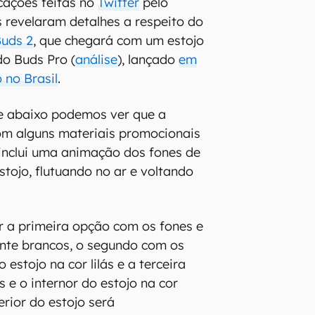
cações feitas no
Twitter
pelo
 revelaram detalhes a respeito do
Buds 2
, que chegará com um estojo
do Buds Pro (
análise
), lançado
em
 no Brasil
.
e abaixo podemos ver que a
om alguns materiais promocionais
inclui uma animação dos fones de
stojo, flutuando no ar e voltando
r a primeira opção com os fones e
nte brancos, o segundo com os
o estojo na cor lilás e a terceira
 e o internor do estojo na cor
erior do estojo será