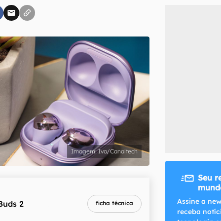
inscreva-se
li, aceito e concordo com os
Termos de Uso e Política de Privacidade do Ca
Ivo/Canaltech
Seu r
mundo
melhor preço
Assine a new
Buds 2
ficha técnica
R$ 584,10
receba notíc