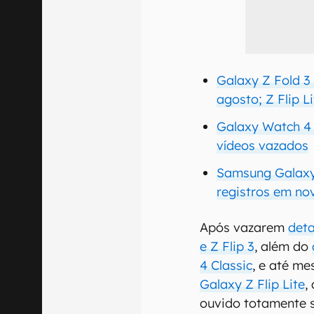
Galaxy Z Fold 3
agosto; Z Flip L
Galaxy Watch 4 
vídeos vazados
Samsung Galaxy
registros em nov
Após vazarem
deta
e Z Flip 3
, além do
4 Classic
, e até m
Galaxy Z Flip Lite
,
ouvido totamente 