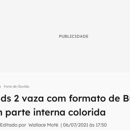
PUBLICIDADE
Fone de Ouvido
ds 2 vaza com formato de B
umo inteligente do mundo tech!
 parte interna colorida
tter do Canaltech e receba notícias e reviews sobre tecnologia 
 Editado por
Wallace Moté
|
06/07/2021 às 17:50