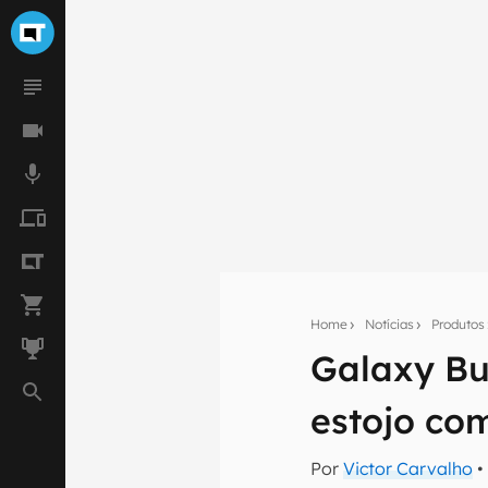
Home
Notícias
Produtos
Galaxy Bu
Seu res
estojo com
Assine a newsle
mão.
Por
Victor Carvalho
•
E-mail