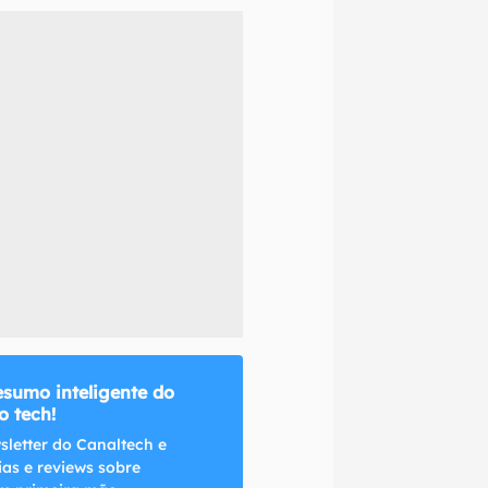
naltech.
esumo inteligente do
 tech!
sletter do Canaltech e
ias e reviews sobre