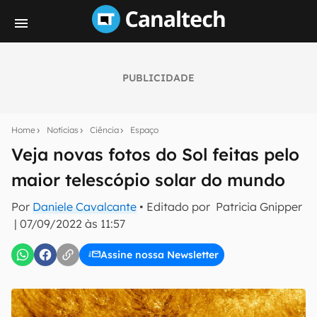
PUBLICIDADE
Seu resumo inteligente do mundo tech!
Assine a newsletter do Canaltech e receba
Home
Notícias
Ciência
Espaço
notícias e reviews sobre tecnologia em primeira
mão.
Veja novas fotos do Sol feitas pelo
maior telescópio solar do mundo
E-mail
Por
Daniele Cavalcante
• Editado por
Patricia Gnipper
|
07/09/2022 às 11:57
inscreva-se
Assine nossa Newsletter
Confirmo que li, aceito e concordo com os
Termos de
Uso e Política de Privacidade do Canaltech.