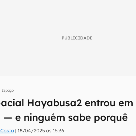
PUBLICIDADE
Espaço
umo inteligente do mundo tech!
acial Hayabusa2 entrou em
tter do Canaltech e receba notícias e reviews sobre tecnologia 
 — e ninguém sabe porquê
a Costa
|
18/04/2025 às 15:36