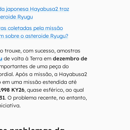
da japonesa Hayabusa2 traz
teroide Ryugu
as coletadas pela missão
m sobre o asteroide Ryugu?
o trouxe, com sucesso, amostras
u
de volta à Terra em
dezembro de
importantes de uma peça do
ordial. Após a missão, a Hayabusa2
o em uma missão estendida até
1998 KY26
, quase esférico, ao qual
31
. O problema recente, no entanto,
iciativa.