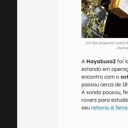
Um dos pequenos rovers li
chama
A
Hayabusa2
foi 
estando em operaç
encontro com o
as
passou cerca de 18
A sonda pousou, fe
rovers para estudá
seu
retorno à Terr