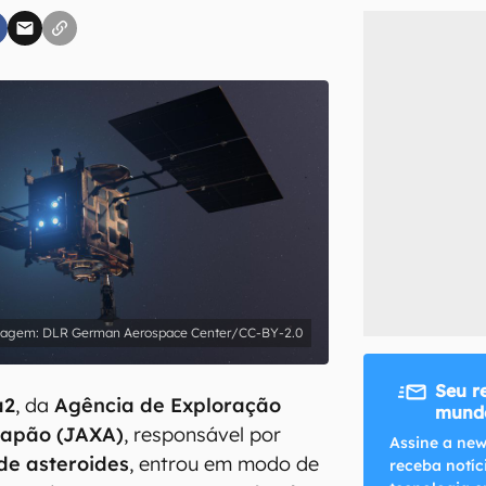
inscreva-se
li, aceito e concordo com os
Termos de Uso e Política de Privacidade do Ca
DLR German Aerospace Center/CC-BY-2.0
Seu r
a2
, da
Agência de Exploração
mundo
Japão (JAXA)
, responsável por
Assine a new
de asteroides
, entrou em modo de
receba notíc