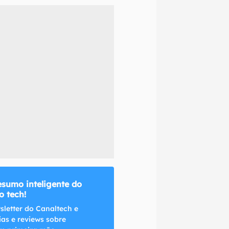
naltech.
esumo inteligente do
 tech!
sletter do Canaltech e
ias e reviews sobre