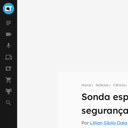
Home
Notícias
Ciência
Seu res
Sonda esp
Assine a newsle
mão.
segurança
E-mail
Por
Lillian Sibila Dal