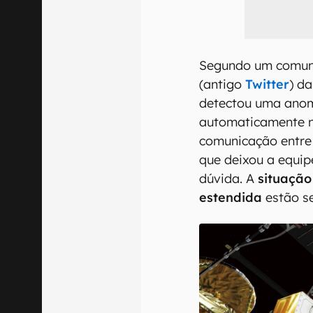
Segundo um comunic
(antigo
Twitter
) d
detectou uma anom
automaticamente n
comunicação entre 
que deixou a equi
dúvida. A
situação
estendida
estão se