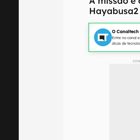
A missão e
Hayabusa2
O Canaltech
Entre no canal 
dicas de tecnol
CON