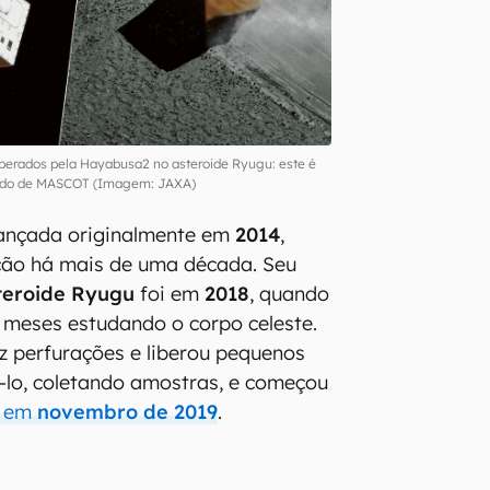
berados pela Hayabusa2 no asteroide Ryugu: este é
do de MASCOT (Imagem: JAXA)
lançada originalmente em
2014
,
ão há mais de uma década. Seu
teroide Ryugu
foi em
2018
, quando
 meses estudando o corpo celeste.
z perfurações e liberou pequenos
-lo, coletando amostras, e começou
a em
novembro de 2019
.