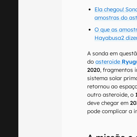
Ela chegou! Son
amostras do as
O que as amostr
Hayabusa2 dize
A sonda em questã
do
asteroide
Ryug
2020
, fragmentos 
sistema solar prim
retornou ao espaç
outro asteroide, o
deve chegar em
20
pode complicar a in