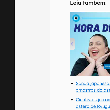
Leia também:
00:00
/
04:52
Sonda japonesa 
amostras do as
Cientistas já c
asteroide Ryug