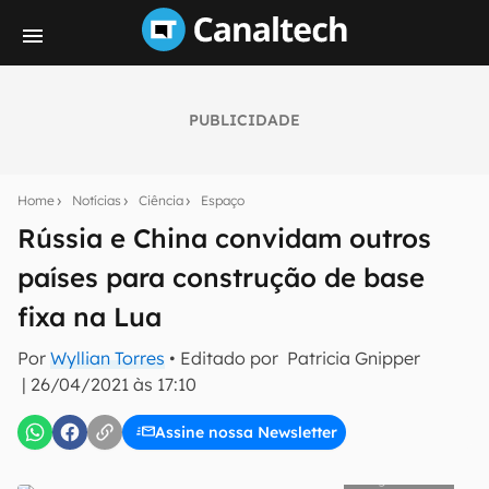
PUBLICIDADE
Seu resumo inteligente do mundo tech!
Assine a newsletter do Canaltech e receba
Home
Notícias
Ciência
Espaço
notícias e reviews sobre tecnologia em primeira
mão.
Rússia e China convidam outros
países para construção de base
E-mail
fixa na Lua
Por
Wyllian Torres
• Editado por
Patricia Gnipper
inscreva-se
|
26/04/2021 às 17:10
Assine nossa Newsletter
Confirmo que li, aceito e concordo com os
Termos de
Uso e Política de Privacidade do Canaltech.
CAST