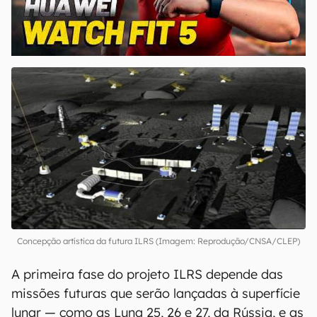
00:00
/
04:51
Concepção artística da futura ILRS (Imagem: Reprodução/CNSA/CLEP)
A primeira fase do projeto ILRS depende das
missões futuras que serão lançadas à superfície
lunar — como as Luna 25, 26 e 27, da Rússia, e as