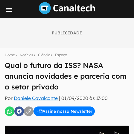
PUBLICIDADE
Seu resumo inteligente do mundo tech!
Assine a newsletter do Canaltech e receba
Home
Notícias
Ciência
Espaço
notícias e reviews sobre tecnologia em primeira
mão.
Qual o futuro da ISS? NASA
anuncia novidades e parceria com
E-mail
o setor privado
Por
Daniele Cavalcante
|
01/09/2020 às 13:00
inscreva-se
Assine nossa Newsletter
Confirmo que li, aceito e concordo com os
Termos de
Uso e Política de Privacidade do Canaltech.