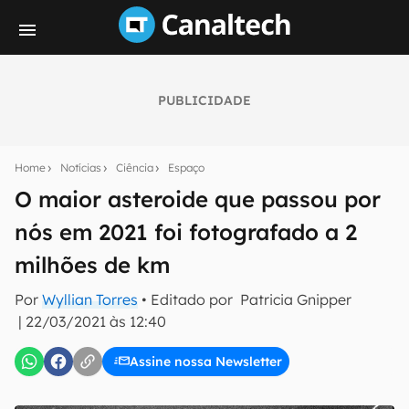
PUBLICIDADE
Seu resumo inteligente do mundo tech!
Assine a newsletter do Canaltech e receba
Home
Notícias
Ciência
Espaço
notícias e reviews sobre tecnologia em primeira
mão.
O maior asteroide que passou por
nós em 2021 foi fotografado a 2
E-mail
milhões de km
Por
Wyllian Torres
• Editado por
Patricia Gnipper
inscreva-se
|
22/03/2021 às 12:40
Assine nossa Newsletter
Confirmo que li, aceito e concordo com os
Termos de
Uso e Política de Privacidade do Canaltech.