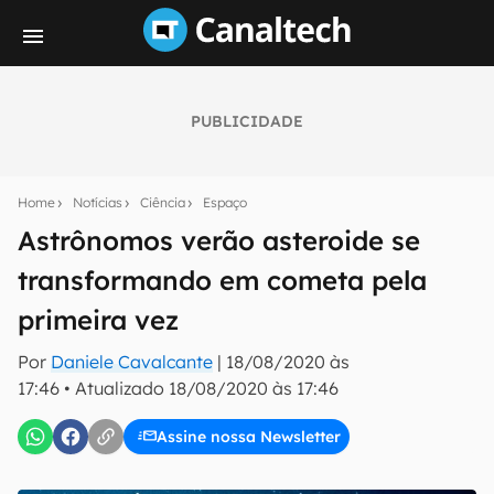
PUBLICIDADE
Seu resumo inteligente do mundo tech!
Assine a newsletter do Canaltech e receba
Home
Notícias
Ciência
Espaço
notícias e reviews sobre tecnologia em primeira
mão.
Astrônomos verão asteroide se
transformando em cometa pela
E-mail
primeira vez
Por
Daniele Cavalcante
|
18/08/2020 às
inscreva-se
17:46
•
Atualizado
18/08/2020 às 17:46
Assine nossa Newsletter
Confirmo que li, aceito e concordo com os
Termos de
Uso e Política de Privacidade do Canaltech.