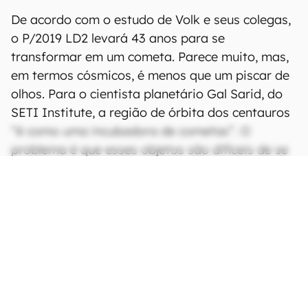
De acordo com o estudo de Volk e seus colegas,
o P/2019 LD2 levará 43 anos para se
transformar em um cometa. Parece muito, mas,
em termos cósmicos, é menos que um piscar de
olhos. Para o cientista planetário Gal Sarid, do
SETI Institute, a região de órbita dos centauros
“é como uma incubadora de cometas”. O
problema é que esses objetos são difíceis de se
detectar, por isso o LD2 é tão empolgante.
CONTINUA APÓS A PUBLICIDADE