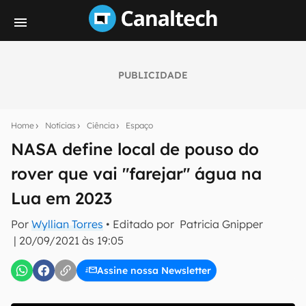
PUBLICIDADE
Seu resumo inteligente do mundo tech!
Assine a newsletter do Canaltech e receba
Home
Notícias
Ciência
Espaço
notícias e reviews sobre tecnologia em primeira
mão.
NASA define local de pouso do
rover que vai "farejar" água na
E-mail
Lua em 2023
Por
Wyllian Torres
• Editado por
Patricia Gnipper
inscreva-se
|
20/09/2021 às 19:05
Assine nossa Newsletter
Confirmo que li, aceito e concordo com os
Termos de
Uso e Política de Privacidade do Canaltech.