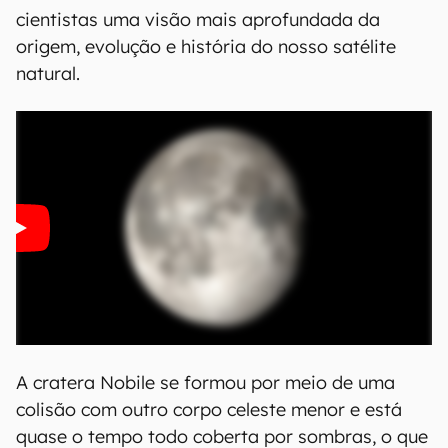
que são de interesse científico, incluindo essas
áreas que estão sempre na sombra.
Thomas Zurbuchen, administrador associado de
ciência da NASA, explicou que, uma vez na
superfície lunar, o VIPER fornecerá verdadeiras
medições do solo para detectar a presença de
água e outros recursos no polo sul da Lua. Os
dados obtidos nesta missão fornecerão aos
cientistas uma visão mais aprofundada da
origem, evolução e história do nosso satélite
natural.