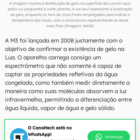
A imagem mostra a distribuição do gelo na superfície da Lua em seus
polos sul (esquerda) e norte (direita). A cor azul representa a localização
do gelo, enquanto os tons de cinza foram empregados para indicar a
temperatura dos locais, com o cinza escuro representando as áreas
mais frias (Imagem: NASA)
A M3 foi lançada em 2008 justamente com o
objetivo de confirmar a existência de gelo na
Lua. O aparelho carrega consigo um
espectrômetro que não somente é capaz de
captar as propriedades refletivas da água
congelada, como também medir diretamente a
maneira como suas moléculas absorvem a luz
infravermelha, permitindo a diferenciação entre
água líquida, vapor de água e gelo sólido.
O Canaltech está no
WhatsApp!
WhatsApp