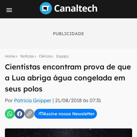
PUBLICIDADE
Seu resumo inteligente do mundo tech!
Assine a newsletter do Canaltech e receba
Home
Notícias
Ciência
Espaço
notícias e reviews sobre tecnologia em primeira
mão.
Cientistas encontram prova de que
a Lua abriga água congelada em
E-mail
seus polos
Por
Patricia Gnipper
|
21/08/2018 às 07:31
inscreva-se
Assine nossa Newsletter
Confirmo que li, aceito e concordo com os
Termos de
Uso e Política de Privacidade do Canaltech.