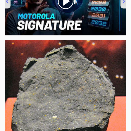
00:00
/
20:46