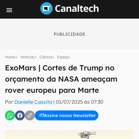
PUBLICIDADE
Seu resumo inteligente do mundo tech!
Assine a newsletter do Canaltech e receba
Home
Notícias
Ciência
Espaço
notícias e reviews sobre tecnologia em primeira
mão.
ExoMars | Cortes de Trump no
orçamento da NASA ameaçam
E-mail
rover europeu para Marte
Por
Danielle Cassita
|
01/07/2025 às 07:30
inscreva-se
Assine nossa Newsletter
Confirmo que li, aceito e concordo com os
Termos de
Uso e Política de Privacidade do Canaltech.