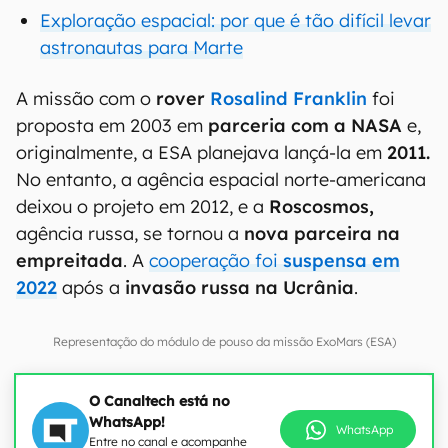
Exploração espacial: por que é tão difícil levar
astronautas para Marte
A missão com o
rover
Rosalind Franklin
foi
proposta em 2003 em
parceria com a NASA
e,
originalmente, a ESA planejava lançá-la em
2011.
No entanto, a agência espacial norte-americana
deixou o projeto em 2012, e a
Roscosmos,
agência russa, se tornou a
nova parceira na
empreitada
. A
cooperação foi
suspensa em
2022
após a
invasão russa na Ucrânia
.
Representação do módulo de pouso da missão ExoMars (ESA)
O Canaltech está no
WhatsApp!
WhatsApp
Entre no canal e acompanhe