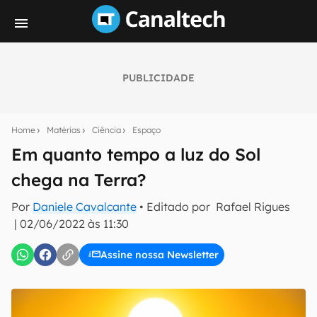
PUBLICIDADE
Seu resumo inteligente do mundo tech!
Assine a newsletter do Canaltech e receba
Home
Matérias
Ciência
Espaço
notícias e reviews sobre tecnologia em primeira
mão.
Em quanto tempo a luz do Sol
chega na Terra?
E-mail
Por
Daniele Cavalcante
• Editado por
Rafael Rigues
|
02/06/2022 às 11:30
inscreva-se
Assine nossa Newsletter
Confirmo que li, aceito e concordo com os
Termos de
Uso e Política de Privacidade do Canaltech.