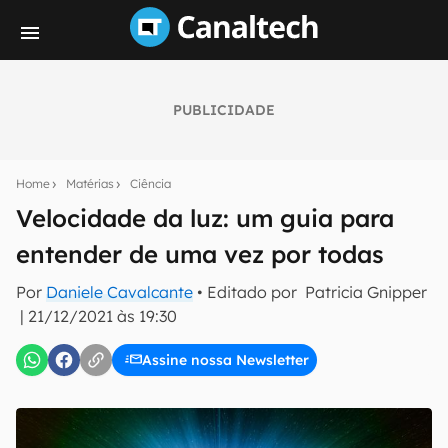
PUBLICIDADE
Seu resumo inteligente do mundo tech!
Assine a newsletter do Canaltech e receba
Home
Matérias
Ciência
notícias e reviews sobre tecnologia em primeira
mão.
Velocidade da luz: um guia para
entender de uma vez por todas
E-mail
Por
Daniele Cavalcante
• Editado por
Patricia Gnipper
|
21/12/2021 às 19:30
inscreva-se
Assine nossa Newsletter
Confirmo que li, aceito e concordo com os
Termos de
Uso e Política de Privacidade do Canaltech.