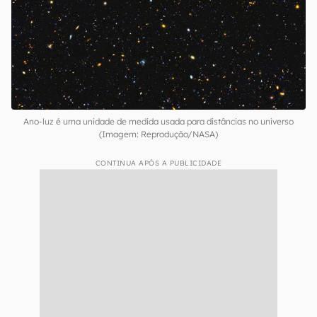
Ano-luz é uma unidade de medida usada para distâncias no universo
(Imagem: Reprodução/NASA)
CONTINUA APÓS A PUBLICIDADE