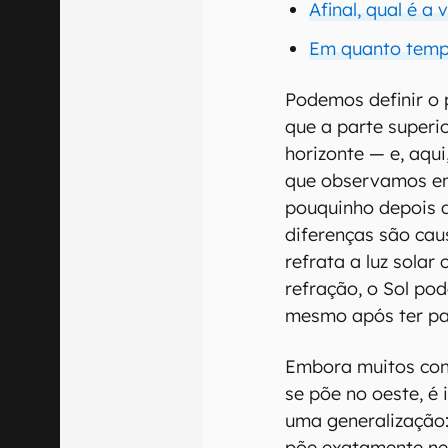
Afinal, qual é a
Em quanto tempo
Podemos definir o
que a parte superi
horizonte — e, aqu
que observamos em
pouquinho depois d
diferenças são ca
refrata a luz solar
refração, o Sol po
mesmo após ter pa
Embora muitos cons
se põe no oeste, é
uma generalização:
põe exatamente ne