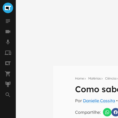
Home
Matérias
Ciência
Como sabe
Seu res
Por
Danielle Cassita
•
Assine a newsle
mão.
Compartilhe: