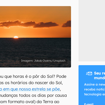
inscreva-se
li, aceito e concordo com os
Termos de Uso e Política de Privacidade do Ca
Jakob Owens/Unsplash
Seu r
ou que horas é o pôr do Sol? Pode
mundo
as os horários do nascer do Sol,
Assine a new
io em que nossa estrela se põe
,
receba notíc
tecnologia e
udanças todos os dias por causa
(com formato oval) da Terra ao
E-mail