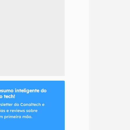
naltech.
esumo inteligente do
 tech!
sletter do Canaltech e
ias e reviews sobre
m primeira mão.