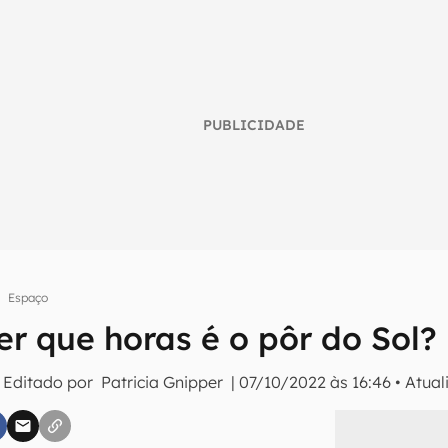
PUBLICIDADE
Espaço
r que horas é o pôr do Sol?
umo inteligente do mundo tech!
 Editado por
Patricia Gnipper
|
07/10/2022 às 16:46
•
Atual
tter do Canaltech e receba notícias e reviews sobre tecnologia 