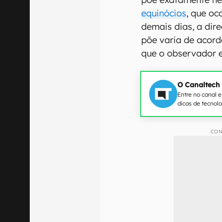
equinócios
, que oc
demais dias, a dir
põe varia de acord
que o observador e
O Canaltech
Entre no canal 
dicas de tecnol
CON