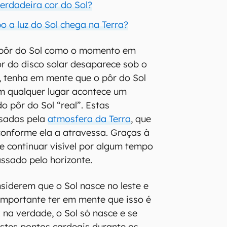
 verdadeira cor do Sol?
 a luz do Sol chega na Terra?
 pôr do Sol como o momento em
or do disco solar desaparece sob o
i, tenha em mente que o pôr do Sol
 qualquer lugar acontece um
o pôr do Sol “real”. Estas
usadas pela
atmosfera da Terra
, que
 conforme ela a atravessa. Graças à
de continuar visível por algum tempo
ssado pelo horizonte.
iderem que o Sol nasce no leste e
 importante ter em mente que isso é
 na verdade, o Sol só nasce e se
stes pontos cardeais durante os