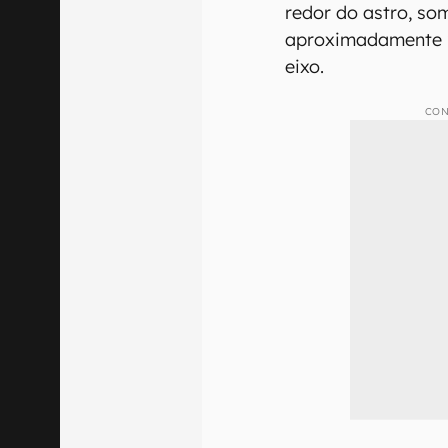
redor do astro, so
aproximadamente 23
eixo.
CON