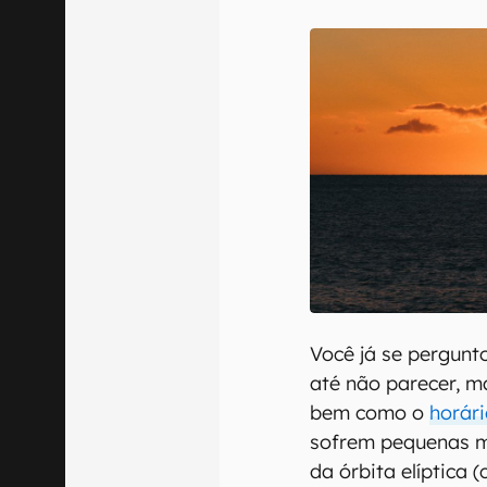
E-mail
Confirmo que 
Você já se pergunt
até não parecer, m
bem como o
horár
sofrem pequenas m
da órbita elíptica 