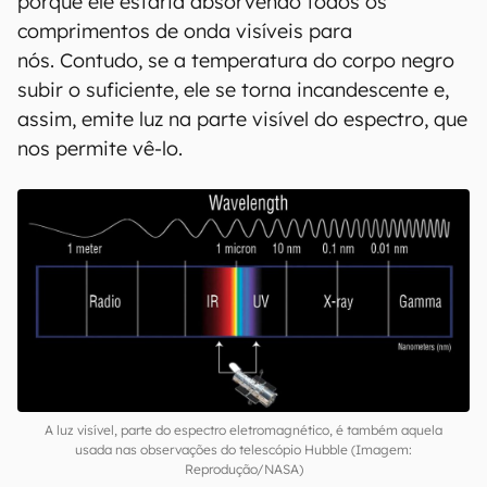
porque ele estaria absorvendo todos os
comprimentos de onda visíveis para
nós. Contudo, se a temperatura do corpo negro
subir o suficiente, ele se torna incandescente e,
assim, emite luz na parte visível do espectro, que
nos permite vê-lo.
A luz visível, parte do espectro eletromagnético, é também aquela
usada nas observações do telescópio Hubble (Imagem:
Reprodução/NASA)