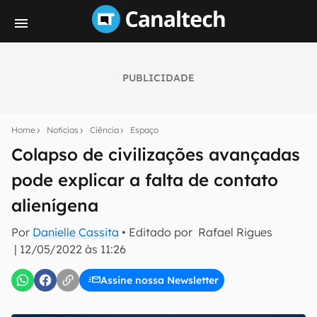
PUBLICIDADE
Seu resumo inteligente do mundo tech!
Assine a newsletter do Canaltech e receba
Home
Notícias
Ciência
Espaço
notícias e reviews sobre tecnologia em primeira
mão.
Colapso de civilizações avançadas
pode explicar a falta de contato
E-mail
alienígena
Por
Danielle Cassita
• Editado por
Rafael Rigues
inscreva-se
|
12/05/2022 às 11:26
Assine nossa Newsletter
Confirmo que li, aceito e concordo com os
Termos de
Uso e Política de Privacidade do Canaltech.