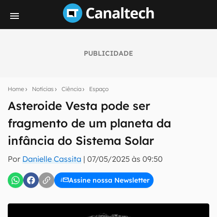
PUBLICIDADE
Seu resumo inteligente do mundo tech!
Assine a newsletter do Canaltech e receba
Home
Notícias
Ciência
Espaço
notícias e reviews sobre tecnologia em primeira
mão.
Asteroide Vesta pode ser
fragmento de um planeta da
E-mail
infância do Sistema Solar
Por
Danielle Cassita
|
07/05/2025 às 09:50
inscreva-se
Assine nossa Newsletter
Confirmo que li, aceito e concordo com os
Termos de
Uso e Política de Privacidade do Canaltech.