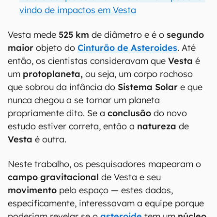
vindo de impactos em Vesta
Vesta mede
525 km
de diâmetro e é o
segundo
maior
objeto do
Cinturão de Asteroides
. Até
então, os cientistas consideravam que
Vesta
é
um
protoplaneta,
ou seja, um corpo rochoso
que sobrou da infância do
Sistema Solar
e que
nunca chegou a se tornar um planeta
propriamente dito. Se a
conclusão
do novo
estudo estiver correta, então a
natureza
de
Vesta
é outra.
Neste trabalho, os pesquisadores mapearam o
campo gravitacional
de Vesta e seu
movimento
pelo espaço — estes dados,
especificamente, interessavam a equipe porque
poderiam revelar se o
asteroide
tem um
núcleo