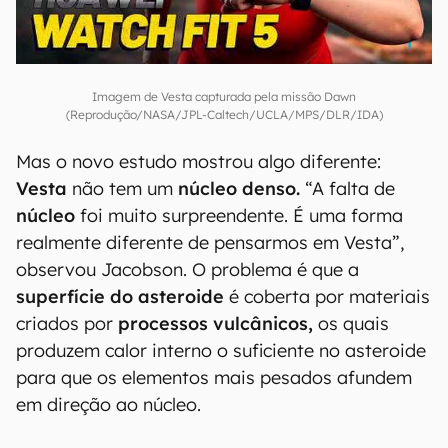
00:00
/
04:51
Imagem de Vesta capturada pela missão Dawn
(Reprodução/NASA/JPL-Caltech/UCLA/MPS/DLR/IDA)
Mas o novo estudo mostrou algo diferente:
Vesta
não tem um
núcleo denso.
“A falta de
núcleo
foi muito surpreendente. É uma forma
realmente diferente de pensarmos em Vesta”,
observou Jacobson. O problema é que a
superfície do
asteroide
é coberta por materiais
criados por
processos vulcânicos,
os quais
produzem calor interno o suficiente no asteroide
para que os elementos mais pesados afundem
em direção ao núcleo.