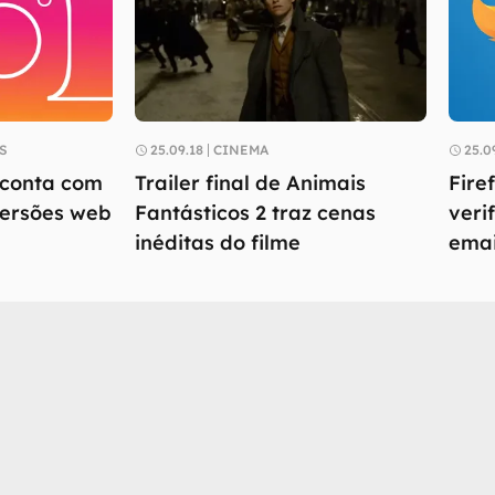
S
25.09.18
CINEMA
25.0
 conta com
Trailer final de Animais
Fire
versões web
Fantásticos 2 traz cenas
veri
inéditas do filme
emai