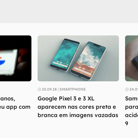
25.09.18
SMARTPHONE
24.0
anos,
Google Pixel 3 e 3 XL
Sams
seu app com
aparecem nas cores preta e
para
branca em imagens vazadas
acid
9