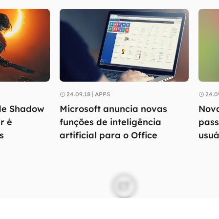
24.09.18
APPS
24.0
 de Shadow
Microsoft anuncia novas
Nova
r é
funções de inteligência
pass
s
artificial para o Office
usuá