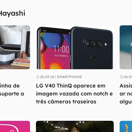
Hayashi
26.09.18
SMARTPHONE
26.0
linha de
LG V40 ThinQ aparece em
Assi
suporte a
imagem vazada com notch e
ar n
três câmeras traseiras
algu