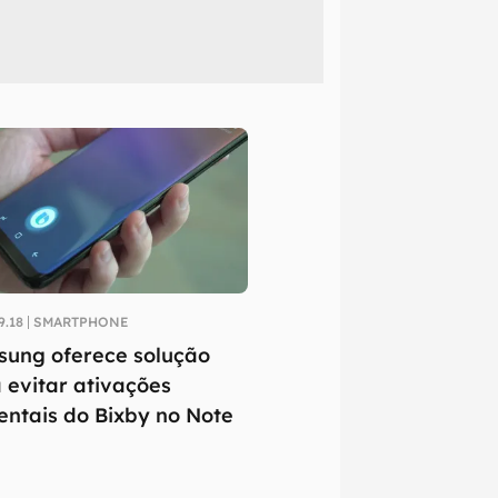
9.18
SMARTPHONE
ung oferece solução
 evitar ativações
entais do Bixby no Note