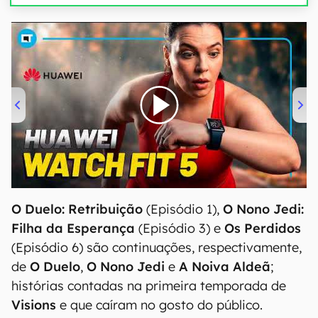
00:00
/
04:51
O Duelo: Retribuição
(Episódio 1),
O Nono Jedi:
Filha da Esperança
(Episódio 3) e
Os Perdidos
(Episódio 6) são continuações, respectivamente,
de
O Duelo
,
O Nono Jedi
e
A Noiva Aldeã
;
histórias contadas na primeira temporada de
Visions
e que caíram no gosto do público.