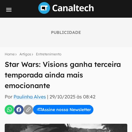
PUBLICIDADE
Seu resumo inteligente do mundo tech!
Assine a newsletter do Canaltech e receba
Home
Artigos
Entretenimento
notícias e reviews sobre tecnologia em primeira
mão.
Star Wars: Visions ganha terceira
temporada ainda mais
E-mail
emocionante
Por
Paulinha Alves
|
29/10/2025 às 08:42
inscreva-se
Assine nossa Newsletter
Confirmo que li, aceito e concordo com os
Termos de
Uso e Política de Privacidade do Canaltech.