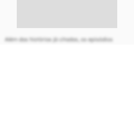
Além das histórias já citadas, os episódios
originais da terceira temporada de
Star Wars:
Visions
incluem ainda
Os Caçadores de
Recompensas
, em que uma jovem de passado
nebuloso desconfia das boas intenções de seu
novo contratante;
A Contrabandista
, em que
uma mercenária aceita um trabalho para
resgatar um fugitivo do Império; e
Sombrio
, em
que uma batalha psicodélica se desenrola na
mente de um soldado imperial à beira da
derrota.