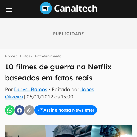
PUBLICIDADE
Seu resumo inteligente do mundo tech!
Assine a newsletter do Canaltech e receba
Home
Listas
Entretenimento
notícias e reviews sobre tecnologia em primeira
mão.
10 filmes de guerra na Netflix
baseados em fatos reais
E-mail
Por
Durval Ramos
• Editado por
Jones
Oliveira
|
05/11/2022 às 15:00
inscreva-se
Assine nossa Newsletter
Confirmo que li, aceito e concordo com os
Termos de
Uso e Política de Privacidade do Canaltech.