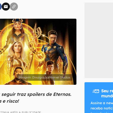
inscreva-se
li, aceito e concordo com os
Termos de Uso e Política de Privacidade do Ca
Divulgação/Marvel Studios
Seu r
 seguir traz spoilers de Eternos.
mundo
 e risco!
Assine a new
receba notíc
TINUA APÓS A PUBLICIDADE