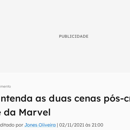
PUBLICIDADE
nimento
 Entenda as duas cenas pós-c
umo inteligente do mundo tech!
e da Marvel
tter do Canaltech e receba notícias e reviews sobre tecnologia 
Editado por
Jones Oliveira
|
02/11/2021 às 21:00