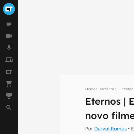
Home
Matérias
Entrete
Eternos |
Seu res
novo film
Assine a newsle
mão.
Por
Durval Ramos
• 