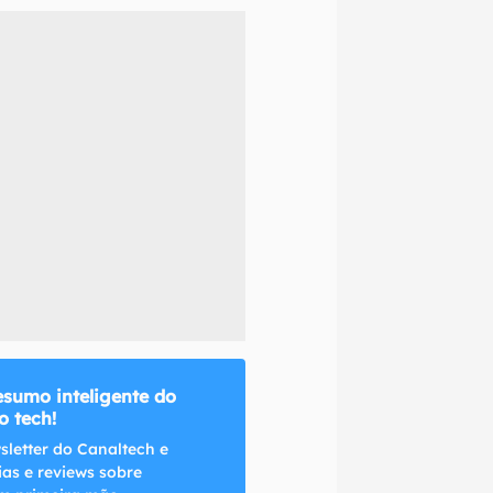
naltech.
esumo inteligente do
 tech!
sletter do Canaltech e
ias e reviews sobre