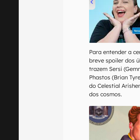
00:00
/
04:52
Para entender a ce
breve spoiler dos 
trazem Sersi (Gemm
Phastos (Brian Tyr
do Celestial Arish
dos cosmos.