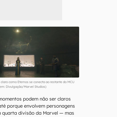
 claro como Eternos se conecta ao restante do MCU
m: Divulgação/Marvel Studios)
 momentos podem não ser claros
até porque envolvem personagens
a quarta divisão da Marvel — mas