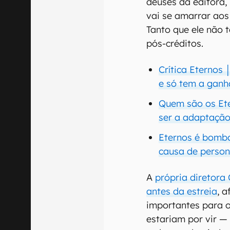
deuses da editora,
vai se amarrar aos 
Tanto que ele não
pós-créditos.
Crítica Eternos 
e só tem a ganh
Quem são os Et
ser a adaptação
Eternos é bomba
causa de perso
A
própria diretora 
antes da estreia
, 
importantes para o
estariam por vir —