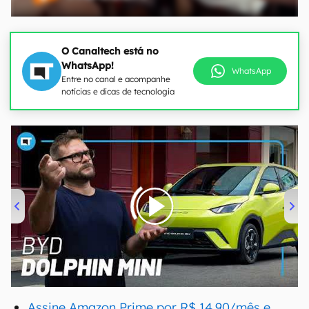
O Canaltech está no
WhatsApp!
WhatsApp
Entre no canal e acompanhe
notícias e dicas de tecnologia
00:00
/
04:07
Assine Amazon Prime por R$ 14,90/mês e