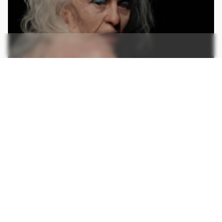
O longa abusa da caracterização para criar idosos que deem repulsa ao
espectador (Imagem:Reprodução/A24)
O que se sabe, até o momento, é que o diretor Ti
West resolveu gravar um prequel (obra que
conta uma história anterior à já mostrada)
chamado
Pearl
, que focará na história de vida
da assassina. Espera-se, então, que tal obra seja
mais inovadora e traga ganchos interessantes.
CONTINUA APÓS A PUBLICIDADE