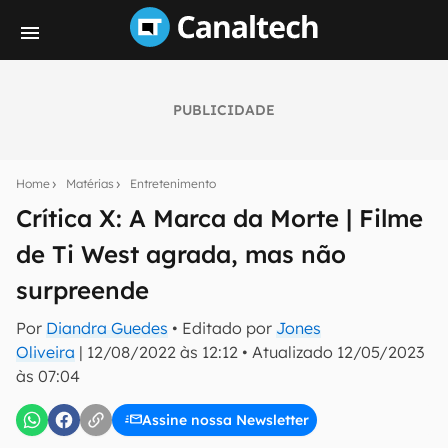
PUBLICIDADE
Seu resumo inteligente do mundo tech!
Assine a newsletter do Canaltech e receba
Home
Matérias
Entretenimento
notícias e reviews sobre tecnologia em primeira
mão.
Crítica X: A Marca da Morte | Filme
de Ti West agrada, mas não
E-mail
surpreende
Por
Diandra Guedes
• Editado por
Jones
inscreva-se
Oliveira
|
12/08/2022 às 12:12
•
Atualizado
12/05/2023
às 07:04
Confirmo que li, aceito e concordo com os
Termos de
Uso e Política de Privacidade do Canaltech.
Assine nossa Newsletter