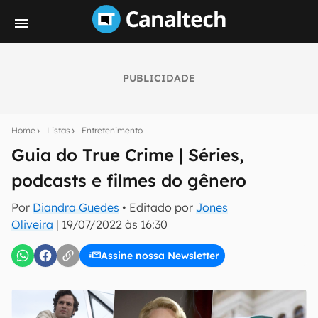
PUBLICIDADE
Seu resumo inteligente do mundo tech!
Assine a newsletter do Canaltech e receba
Home
Listas
Entretenimento
notícias e reviews sobre tecnologia em primeira
mão.
Guia do True Crime | Séries,
podcasts e filmes do gênero
E-mail
Por
Diandra Guedes
• Editado por
Jones
Oliveira
|
19/07/2022 às 16:30
inscreva-se
Assine nossa Newsletter
Confirmo que li, aceito e concordo com os
Termos de
Uso e Política de Privacidade do Canaltech.