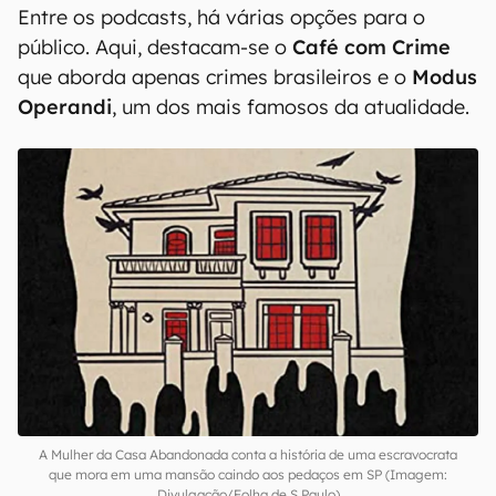
Entre os podcasts, há várias opções para o
público. Aqui, destacam-se o
Café com Crime
que aborda apenas crimes brasileiros e o
Modus
Operandi
, um dos mais famosos da atualidade.
A Mulher da Casa Abandonada conta a história de uma escravocrata
que mora em uma mansão caindo aos pedaços em SP (Imagem:
Divulgação/Folha de S.Paulo)