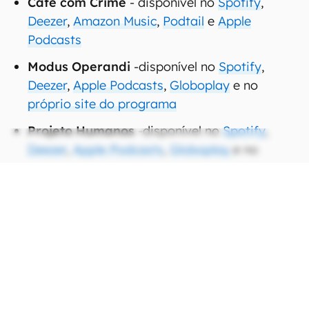
Café com Crime
- disponível no
Spotify
,
Deezer
,
Amazon Music
,
Podtail
e
Apple
Podcasts
Modus Operandi
-disponível no
Spotify
,
Deezer
,
Apple Podcasts
,
Globoplay
e no
próprio site do programa
Projeto Humanos
-disponível no
Spotify
,
Deezer
,
Apple Podcasts
,
Globoplay
e no
próprio site do programa
Praia dos Ossos
- disponível no
Spotify
,
Deezer
,
Amazon Music
e no site da
Rádio
Novelo
Fábrica de Crimes
- disponível no
Spotify
,
Deezer
,
Apple Podcasts
,
Amazon Music
e no
próprio site do programa