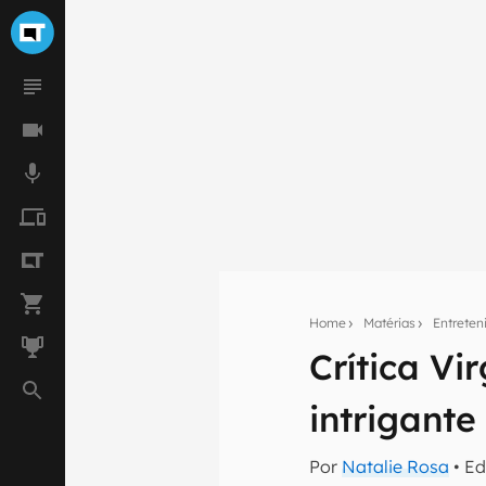
Home
Matérias
Entrete
Crítica Vi
Seu res
intrigant
Assine a newsle
mão.
Por
Natalie Rosa
• Ed