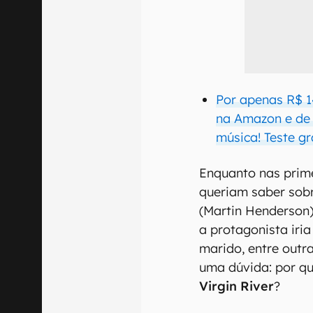
Por apenas R$ 1
na Amazon e de q
música! Teste gr
Enquanto nas prim
queriam saber sobr
(Martin Henderson) 
a protagonista iri
marido, entre outr
uma dúvida: por q
Virgin River
?