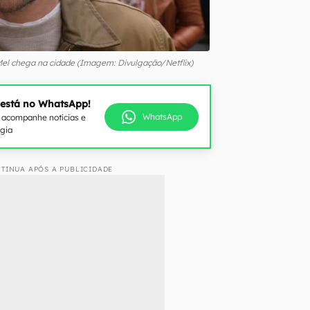
el chega na cidade (Imagem: Divulgação/Netflix)
 está no WhatsApp!
WhatsApp
e acompanhe notícias e
ogia
TINUA APÓS A PUBLICIDADE