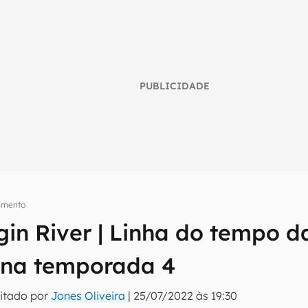
PUBLICIDADE
nimento
rgin River | Linha do tempo d
umo inteligente do mundo tech!
e na temporada 4
tter do Canaltech e receba notícias e reviews sobre tecnologia 
itado por
Jones Oliveira
|
25/07/2022 às 19:30