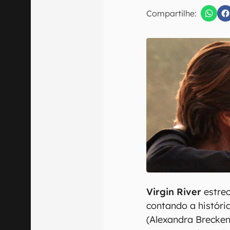
E-mail
Compartilhe:
Confirmo que 
Virgin River
estreo
contando a históri
(Alexandra Brecken