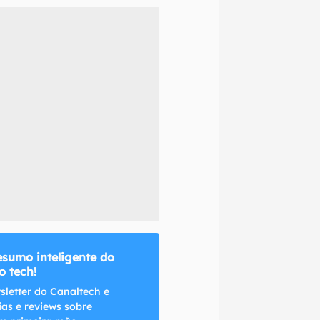
naltech.
esumo inteligente do
 tech!
sletter do Canaltech e
ias e reviews sobre