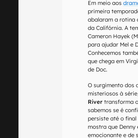
Em meio aos
dram
primeira temporad
abalaram a rotina
da Califórnia. A t
Cameron Hayek (M
para ajudar Mel e D
Conhecemos também
que chega em Virg
de Doc.
O surgimento dos 
misteriosos à séri
River
transforma 
sabemos se é confi
persiste até o fina
mostra que Denny 
emocionante e de 