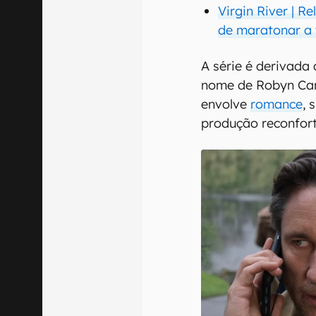
Virgin River | R
de maratonar a
A série é derivad
nome de Robyn Carr
envolve
romance
, 
produção reconfort