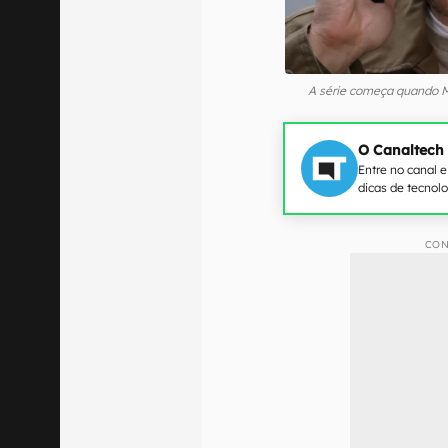
A série começa quando M
O Canaltech
Entre no canal 
dicas de tecnol
CON