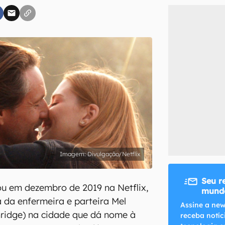
inscreva-se
li, aceito e concordo com os
Termos de Uso e Política de Privacidade do Ca
Divulgação/Netflix
Seu r
u em dezembro de 2019 na Netflix,
mundo
a da enfermeira e parteira Mel
Assine a new
ridge) na cidade que dá nome à
receba notíc