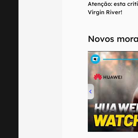
Atenção: esta crí
Virgin River!
Novos mora
00:00
/
04:51