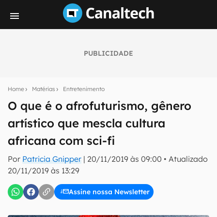
PUBLICIDADE
Seu resumo inteligente do mundo tech!
Assine a newsletter do Canaltech e receba
Home
Matérias
Entretenimento
notícias e reviews sobre tecnologia em primeira
mão.
O que é o afrofuturismo, gênero
artístico que mescla cultura
E-mail
africana com sci-fi
Por
Patricia Gnipper
|
20/11/2019 às 09:00
•
Atualizado
inscreva-se
20/11/2019 às 13:29
Assine nossa Newsletter
Confirmo que li, aceito e concordo com os
Termos de
Uso e Política de Privacidade do Canaltech.