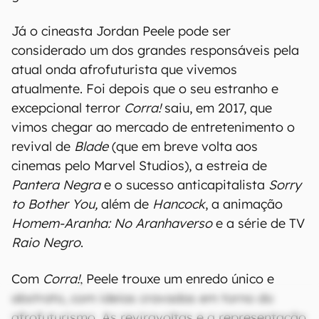
Já o cineasta Jordan Peele pode ser
considerado um dos grandes responsáveis pela
atual onda afrofuturista que vivemos
atualmente. Foi depois que o seu estranho e
excepcional terror
Corra!
saiu, em 2017, que
vimos chegar ao mercado de entretenimento o
revival de
Blade
(que em breve volta aos
cinemas pelo Marvel Studios), a estreia de
Pantera Negra
e o sucesso anticapitalista
Sorry
to Bother You,
além de
Hancock
, a animação
Homem-Aranha: No Aranhaverso
e a série de TV
Raio Negro
.
Com
Corra!
, Peele trouxe um enredo único e
abstrato, com ideias cravadas em torno do
afrofuturismo. As reviravoltas e a representação