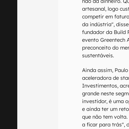
não dá dinheiro. Q
artesanal, logo cu
competir em fatu
da indústria", diss
fundador da Build 
evento Greentech A
preconceito do me
sustentáveis.
Ainda assim, Paulo 
aceleradora de st
Investimentos, acr
grande neste segme
investidor, é uma 
e ainda ter um ret
que não tem volta.
a ficar para trás",