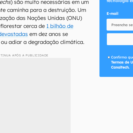
tecnologia e
echs
) são muito necessárias em um
te caminha para a destruição. Um
E-mail
nização das Nações Unidas (ONU)
florestar cerca de
1 bilhão de
 devastadas
em dez anos se
 ou adiar a degradação climática.
TINUA APÓS A PUBLICIDADE
Confirmo que
Termos de U
Canaltech.