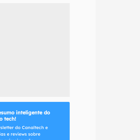
naltech.
esumo inteligente do
 tech!
sletter do Canaltech e
ias e reviews sobre