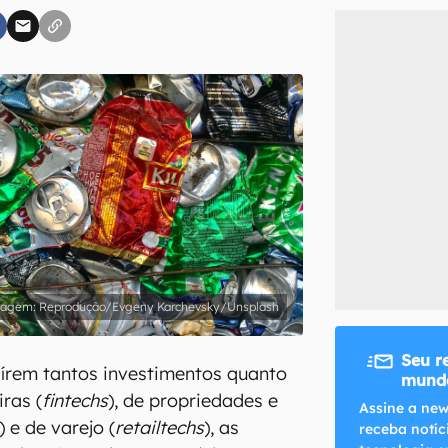
inscreva-se
li, aceito e concordo com os
Termos de Uso e Política de Privacidade do Ca
Reprodução/Evgeny Karchevsky/Unsplash
Seu r
írem tantos investimentos quanto
mundo
iras (
fintechs
), de propriedades e
Assine a new
) e de varejo (
retailtechs
), as
receba notíc