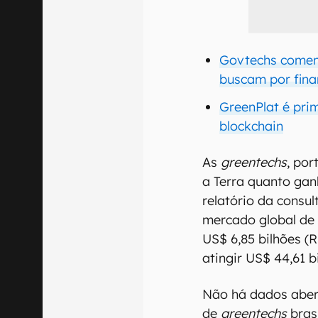
Govtechs comem
buscam por fina
GreenPlat é pri
blockchain
As
greentechs
, por
a Terra quanto gan
relatório da consul
mercado global de 
US$ 6,85 bilhões (R
atingir US$ 44,61 b
Não há dados aber
de
greentechs
bras