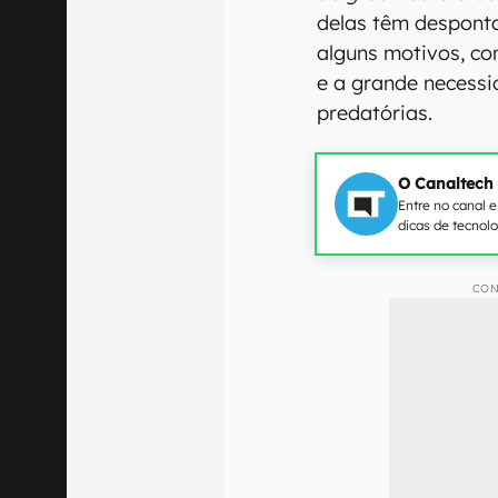
delas têm despont
alguns motivos, co
e a grande necessi
predatórias.
O Canaltech
Entre no canal 
dicas de tecnol
CON