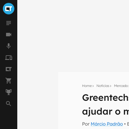
Home
Notícias
Mercado
Greentech
Seu res
ajudar o 
Assine a newsle
mão.
Por
Márcio Padrão
• 