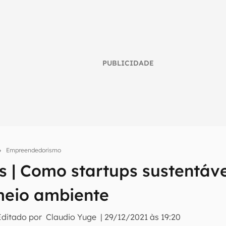
PUBLICIDADE
Empreendedorismo
s | Como startups sustentáv
umo inteligente do mundo tech!
meio ambiente
tter do Canaltech e receba notícias e reviews sobre tecnologia 
Editado por
Claudio Yuge
|
29/12/2021 às 19:20