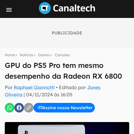
PUBLICIDADE
Seu resumo inteligente do mundo tech!
Assine a newsletter do Canaltech e receba
Home
Notícias
Games
Consoles
notícias e reviews sobre tecnologia em primeira
mão.
GPU do PS5 Pro tem mesmo
desempenho da Radeon RX 6800
E-mail
Por
Raphael Giannotti
• Editado por
Jones
Oliveira
|
04/11/2024 às 16:05
inscreva-se
Assine nossa Newsletter
Confirmo que li, aceito e concordo com os
Termos de
Uso e Política de Privacidade do Canaltech.