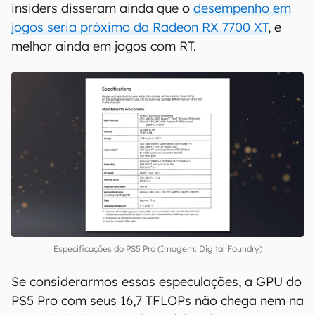
GPU do PS5 Pro não seria
RDNA 3?
Várias informações não oficiais diziam que a
GPU do novo console da Sony seria baseada em
RDNA 3 com RDNA 4 para ray tracing. Alguns
insiders disseram ainda que o
desempenho em
jogos seria próximo da Radeon RX 7700 XT
, e
melhor ainda em jogos com RT.