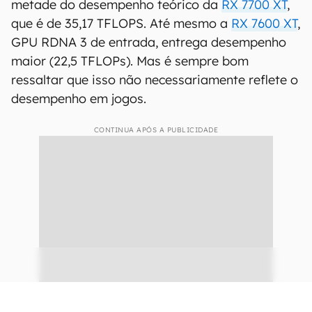
Especificações do PS5 Pro (Imagem: Digital Foundry)
Se considerarmos essas especulações, a GPU do
PS5 Pro com seus 16,7 TFLOPs não chega nem na
metade do desempenho teórico da
RX 7700 XT
,
que é de 35,17 TFLOPS. Até mesmo a
RX 7600 XT
,
GPU RDNA 3 de entrada, entrega desempenho
maior (22,5 TFLOPs). Mas é sempre bom
ressaltar que isso não necessariamente reflete o
desempenho em jogos.
CONTINUA APÓS A PUBLICIDADE