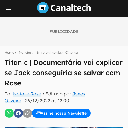
PUBLICIDADE
Seu resumo inteligente do mundo tech!
Assine a newsletter do Canaltech e receba
Home
Notícias
Entretenimento
Cinema
notícias e reviews sobre tecnologia em primeira
mão.
Titanic | Documentário vai explicar
se Jack conseguiria se salvar com
E-mail
Rose
Por
Natalie Rosa
• Editado por
Jones
inscreva-se
Oliveira
|
26/12/2022 às 12:00
Assine nossa Newsletter
Confirmo que li, aceito e concordo com os
Termos de
Uso e Política de Privacidade do Canaltech.