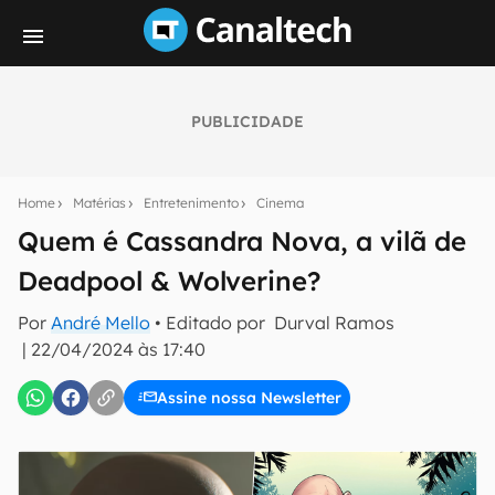
PUBLICIDADE
Seu resumo inteligente do mundo tech!
Assine a newsletter do Canaltech e receba
Home
Matérias
Entretenimento
Cinema
notícias e reviews sobre tecnologia em primeira
mão.
Quem é Cassandra Nova, a vilã de
Deadpool & Wolverine?
E-mail
Por
André Mello
• Editado por
Durval Ramos
|
22/04/2024 às 17:40
inscreva-se
Assine nossa Newsletter
Confirmo que li, aceito e concordo com os
Termos de
Uso e Política de Privacidade do Canaltech.