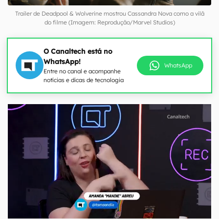
Trailer de Deadpool & Wolverine mostrou Cassandra Nova como a vilã
do filme (Imagem: Reprodução/Marvel Studios)
O Canaltech está no
WhatsApp!
WhatsApp
Entre no canal e acompanhe
notícias e dicas de tecnologia