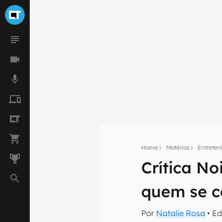
Home
Matérias
Entrete
Crítica No
Seu res
quem se 
Assine a newsle
mão.
Por
Natalie Rosa
• Ed