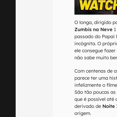
00:00
/
04:51
O longa, dirigido 
Zumbis na Neve
1
passado do Papai 
incógnita. O própr
ele consegue fazer
não sabe muito be
Com centenas de an
parece ter uma hist
infelizmente o film
São tão poucas as
que é possível até
derivado de
Noite 
origem.