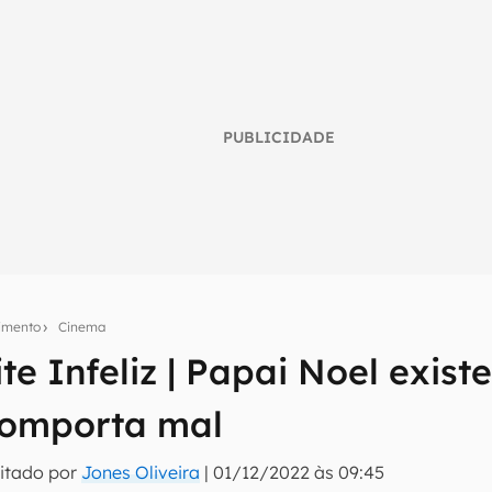
PUBLICIDADE
nimento
Cinema
ite Infeliz | Papai Noel exis
umo inteligente do mundo tech!
comporta mal
tter do Canaltech e receba notícias e reviews sobre tecnologia 
itado por
Jones Oliveira
|
01/12/2022 às 09:45