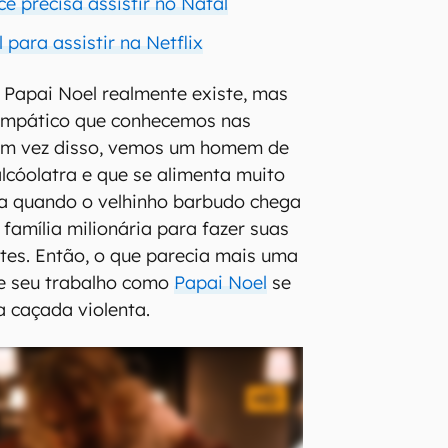
cê precisa assistir no Natal
 para assistir na Netflix
o Papai Noel realmente existe, mas
simpático que conhecemos nas
. Em vez disso, vemos um homem de
alcóolatra e que se alimenta muito
ça quando o velhinho barbudo chega
amília milionária para fazer suas
tes. Então, o que parecia mais uma
de seu trabalho como
Papai Noel
se
 caçada violenta.