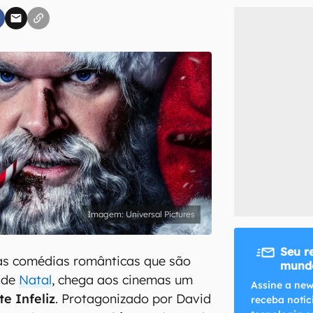
inscreva-se
li, aceito e concordo com os
Termos de Uso e Política de Privacidade do Ca
Universal Pictures
Seu r
as comédias românticas que são
mundo
 de
Natal
, chega aos cinemas um
Assine a new
te Infeliz
. Protagonizado por David
receba notíc