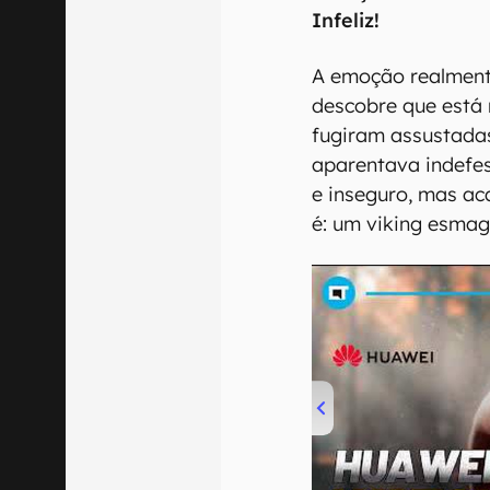
Infeliz!
A emoção realmen
descobre que está 
fugiram assustadas
aparentava indefe
e inseguro, mas a
é: um viking esmag