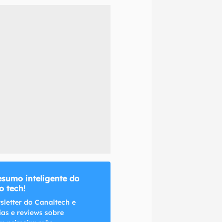
naltech.
esumo inteligente do
 tech!
sletter do Canaltech e
ias e reviews sobre