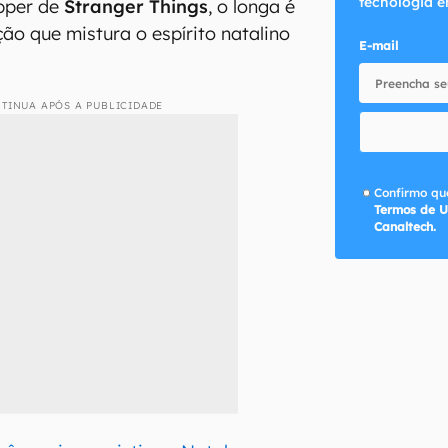
tecnologia e
pper de
Stranger Things
, o longa é
o que mistura o espírito natalino
E-mail
TINUA APÓS A PUBLICIDADE
Confirmo que
Termos de U
Canaltech.