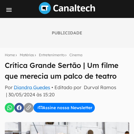
PUBLICIDADE
Seu resumo inteligente do mundo tech!
Assine a newsletter do Canaltech e receba
Home
Matérias
Entretenimento
Cinema
notícias e reviews sobre tecnologia em primeira
mão.
Crítica Grande Sertão | Um filme
que merecia um palco de teatro
E-mail
Por
Diandra Guedes
• Editado por
Durval Ramos
|
30/05/2024 às 15:20
inscreva-se
Assine nossa Newsletter
Confirmo que li, aceito e concordo com os
Termos de
Uso e Política de Privacidade do Canaltech.