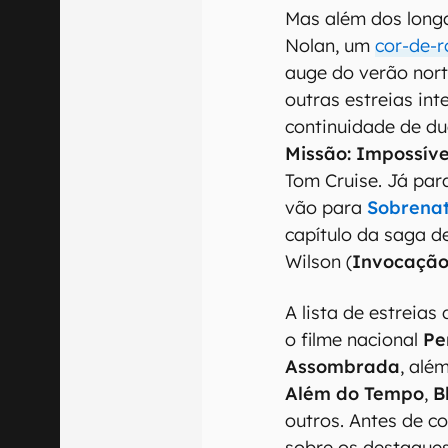
Mas além dos long
Nolan, um
cor-de-
auge do verão nor
outras estreias in
continuidade de du
Missão: Impossíve
Tom Cruise. Já par
vão para
Sobrenat
capítulo da saga de
Wilson (
Invocação
A lista de estreia
o filme nacional
Pe
Assombrada
, alé
Além do Tempo
,
B
outros. Antes de co
sobre os destaques