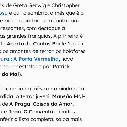
as de Greta Gerwig e Christopher
rosa
e outro sombrio, o mês que é o
te-americano também conta com
teressantes, com destaque à
as grandes franquias. A primeira é
l - Acerto de Contas Parte 1
, com
a os amantes de terror, os holofotes
ural: A Porta Vermelha
, novo
 horror estrelada por Patrick
 do Mal
).
s do cinema do mês conta ainda com
rdida
, o terror juvenil
Mansão Mal-
m de
A Praga
,
Coisas do Amor
,
lue Jean
,
O Convento
e muitos
nferir a lista completa, saiba mais
.