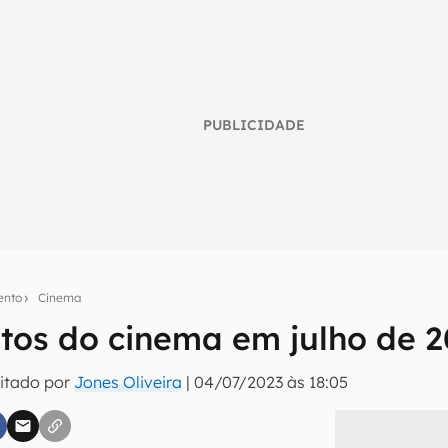
PUBLICIDADE
ento
Cinema
os do cinema em julho de 2
umo inteligente do mundo tech!
itado por
Jones Oliveira
|
04/07/2023 às 18:05
tter do Canaltech e receba notícias e reviews sobre tecnologia 