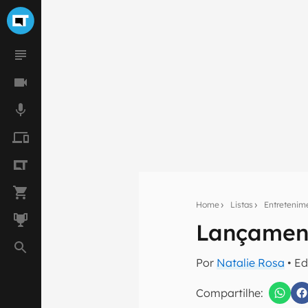
Home
Listas
Entretenim
Lançament
Seu res
Por
Natalie Rosa
• Ed
Assine a newsle
mão.
Compartilhe: