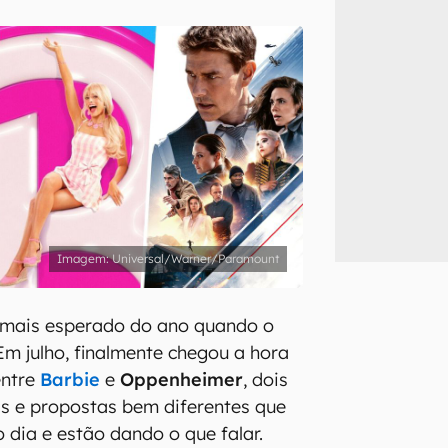
inscreva-se
li, aceito e concordo com os
Termos de Uso e Política de Privacidade do Ca
Universal/Warner/Paramount
mais esperado do ano quando o
Em julho, finalmente chegou a hora
entre
Barbie
e
Oppenheimer
, dois
as e propostas bem diferentes que
dia e estão dando o que falar.