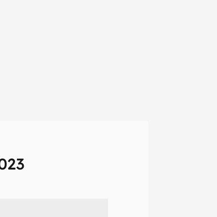
023
em primeira