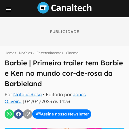
PUBLICIDADE
Seu resumo inteligente do mundo tech!
Assine a newsletter do Canaltech e receba
Home
Notícias
Entretenimento
Cinema
notícias e reviews sobre tecnologia em primeira
mão.
Barbie | Primeiro trailer tem Barbie
e Ken no mundo cor-de-rosa da
E-mail
Barbieland
Por
Natalie Rosa
• Editado por
Jones
inscreva-se
Oliveira
|
04/04/2023 às 14:33
Assine nossa Newsletter
Confirmo que li, aceito e concordo com os
Termos de
Uso e Política de Privacidade do Canaltech.