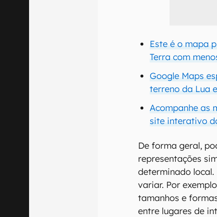
Este é o mapa p
Terra com menos
Google Maps esp
terreno da Lua 
Acompanhe as mu
site interativo 
De forma geral, p
representações sim
determinado local.
variar. Por exemp
tamanhos e formas 
entre lugares de in