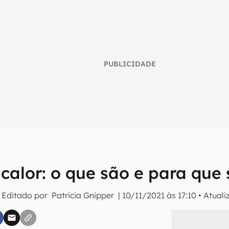
PUBLICIDADE
calor: o que são e para que
umo inteligente do mundo tech!
 Editado por
Patricia Gnipper
|
10/11/2021 às 17:10
•
Atual
tter do Canaltech e receba notícias e reviews sobre tecnologia 