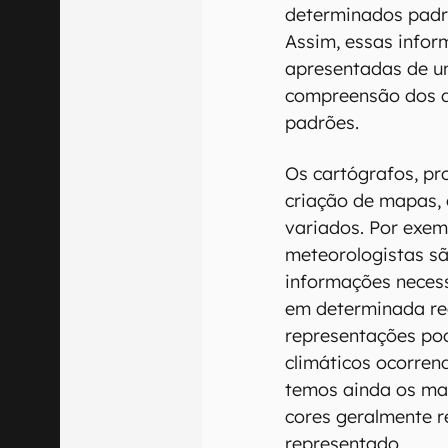
determinados padrõ
Assim, essas infor
apresentadas de um
compreensão dos da
padrões.
Os cartógrafos, pr
criação de mapas,
variados. Por exe
meteorologistas sã
informações neces
em determinada re
representações pod
climáticos ocorrend
temos ainda os ma
cores geralmente 
representado.