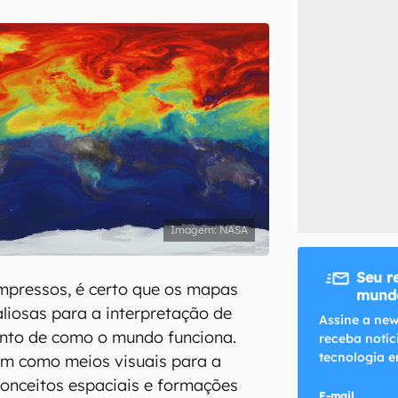
inscreva-se
li, aceito e concordo com os
Termos de Uso e Política de Privacidade do Ca
NASA
Seu r
impressos, é certo que os mapas
mundo
liosas para a interpretação de
Assine a new
nto de como o mundo funciona.
receba notíc
tecnologia e
em como meios visuais para a
onceitos espaciais e formações
E-mail