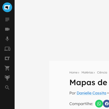
Home
Matérias
Ciência
Mapas de 
Seu res
Por
Danielle Cassita
•
Assine a newsle
mão.
Compartilhe: