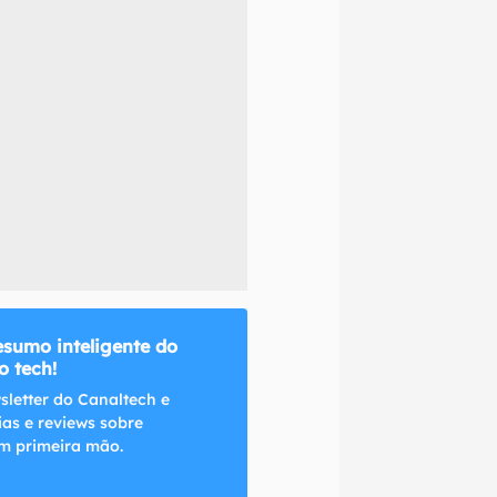
naltech.
esumo inteligente do
 tech!
sletter do Canaltech e
ias e reviews sobre
m primeira mão.