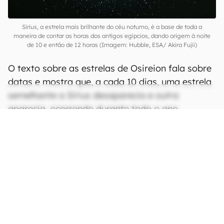
Sirius, a estrela mais brilhante do céu noturno, é a base de toda a
maneira de contar as horas dos antigos egípcios, dando origem à noite
de 10 e então de 12 horas (Imagem: Hubble, ESA/ Akira Fujii)
O texto sobre as estrelas de Osireion fala sobre
datas e mostra que, a cada 10 dias, uma estrela
semelhante a Sirius desaparecia e outra
aparecia, ocorrendo durante todo o ano.
Dependendo da época, de 10 a 14 estrelas
destas ficavam visíveis à noite. Caso se tome
nota das estrelas em intervalos de 10 dias, uma
tabela muito parecida com a dos caixões surge.
CONTINUA APÓS A PUBLICIDADE