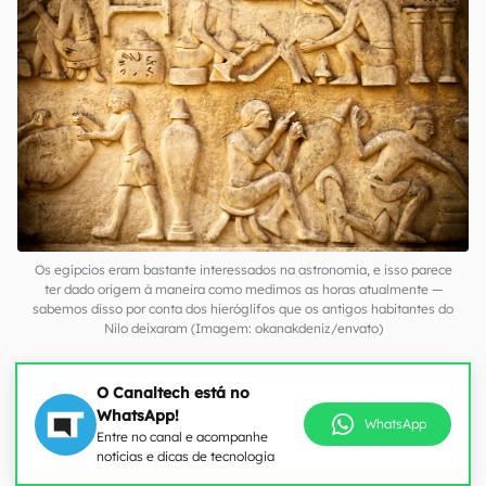
Os egípcios eram bastante interessados na astronomia, e isso parece
ter dado origem à maneira como medimos as horas atualmente —
sabemos disso por conta dos hieróglifos que os antigos habitantes do
Nilo deixaram (Imagem: okanakdeniz/envato)
O Canaltech está no
WhatsApp!
WhatsApp
Entre no canal e acompanhe
notícias e dicas de tecnologia