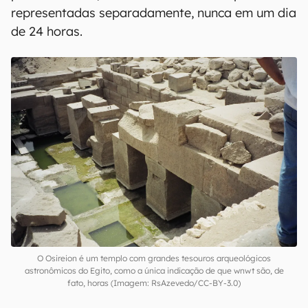
representadas separadamente, nunca em um dia
de 24 horas.
O Osireion é um templo com grandes tesouros arqueológicos
astronômicos do Egito, como a única indicação de que wnwt são, de
fato, horas (Imagem: RsAzevedo/CC-BY-3.0)