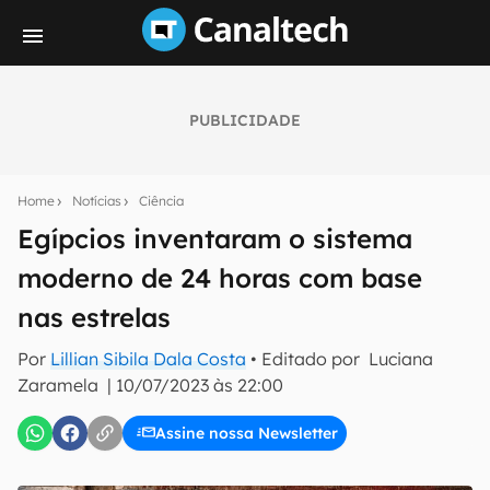
PUBLICIDADE
Seu resumo inteligente do mundo tech!
Assine a newsletter do Canaltech e receba
Home
Notícias
Ciência
notícias e reviews sobre tecnologia em primeira
mão.
Egípcios inventaram o sistema
moderno de 24 horas com base
E-mail
nas estrelas
Por
Lillian Sibila Dala Costa
• Editado por
Luciana
inscreva-se
Zaramela
|
10/07/2023 às 22:00
Assine nossa Newsletter
Confirmo que li, aceito e concordo com os
Termos de
Uso e Política de Privacidade do Canaltech.