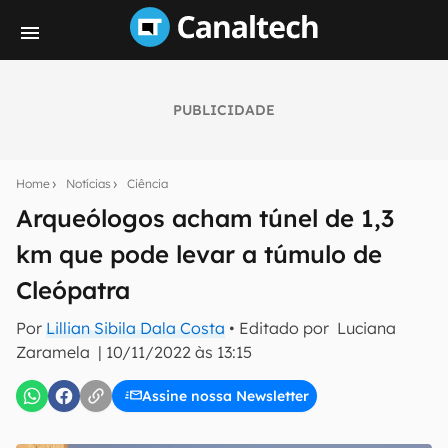
PUBLICIDADE
Seu resumo inteligente do mundo tech!
Assine a newsletter do Canaltech e receba
Home
Notícias
Ciência
notícias e reviews sobre tecnologia em primeira
mão.
Arqueólogos acham túnel de 1,3
km que pode levar a túmulo de
E-mail
Cleópatra
Por
Lillian Sibila Dala Costa
• Editado por
Luciana
inscreva-se
Zaramela
|
10/11/2022 às 13:15
Assine nossa Newsletter
Confirmo que li, aceito e concordo com os
Termos de
Uso e Política de Privacidade do Canaltech.