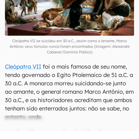
Cleópatra VII se suicidou em 30 a.C., assim como o amante, Marco
Antônio: seus túmulos nunca foram encontrados (Imagem: Alexandre
Cabanel/Domínio Público)
Cleópatra VII
foi a mais famosa de seu nome,
tendo governado o Egito Ptolemaico de 51 a.C. a
30 a.C. A monarca morreu suicidando-se junto
ao amante, o general romano Marco Antônio, em
30 a.C., e os historiadores acreditam que ambos
tenham sido enterrados juntos: não se sabe, no
entanto, onde.
Martinez já vem suspeitando, há muitos anos,