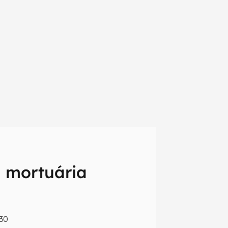
 mortuária
em primeira
:30