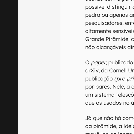
possível distingui
pedra ou apenas ar
pesquisadores, ent
altamente sensívei
Grande Pirâmide, 
não alcançáveis di
O
paper,
publicado 
arXiv, da Cornell U
publicação
(pre-pri
por pares. Nele, a 
um sistema telescó
que os usados no 
Já que não há como
da pirâmide, a idei