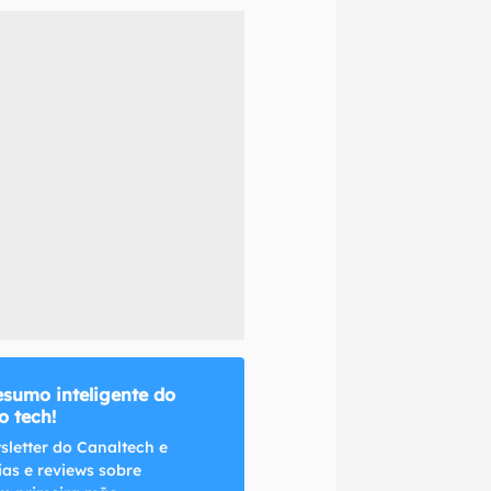
naltech.
esumo inteligente do
 tech!
sletter do Canaltech e
ias e reviews sobre