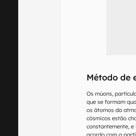
Método de 
Os múons, partícul
que se formam qua
os átomos da atmos
cósmicos estão ch
constantemente, e 
acordo com a partí