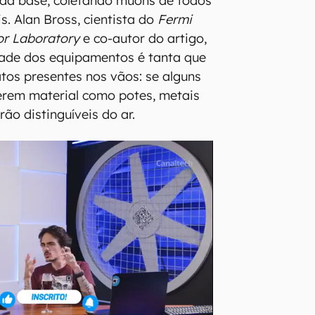
 da base, coletando múons de todos
s. Alan Bross, cientista do
Fermi
or Laboratory
e co-autor do artigo,
idade dos equipamentos é tanta que
atos presentes nos vãos: se alguns
erem material como potes, metais
rão distinguíveis do ar.