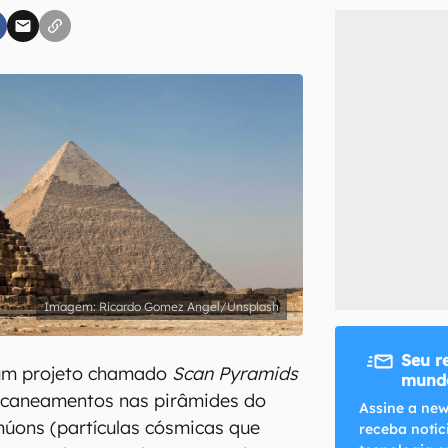
inscreva-se
li, aceito e concordo com os
Termos de Uso e Política de Privacidade do Ca
Ricardo Gomez Angel/Unsplash
Seu r
, um projeto chamado
Scan Pyramids
mundo
escaneamentos nas pirâmides do
Assine a new
múons (partículas cósmicas que
receba notíc