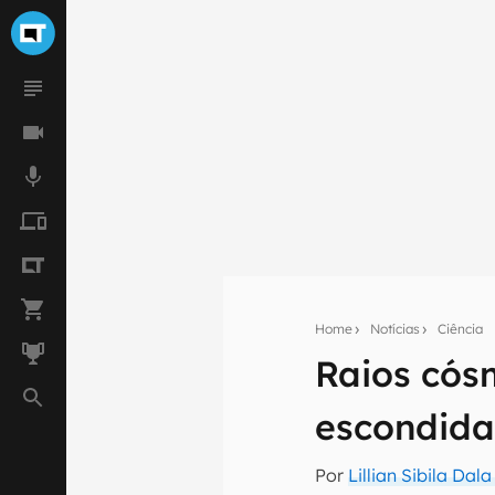
Home
Notícias
Ciência
Raios cós
Seu res
escondida
Assine a newsle
mão.
Por
Lillian Sibila Dal