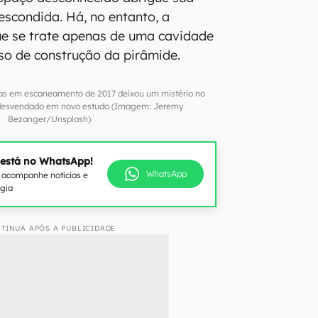
scondida. Há, no entanto, a
ue se trate apenas de uma cavidade
sso de construção da pirâmide.
as em escaneamento de 2017 deixou um mistério no
r desvendado em novo estudo (Imagem: Jeremy
Bezanger/Unsplash)
 está no WhatsApp!
WhatsApp
e acompanhe notícias e
ogia
TINUA APÓS A PUBLICIDADE