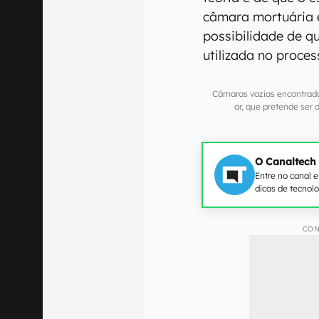
câmara mortuária e
possibilidade de q
utilizada no proce
Câmaras vazias encontrad
ar, que pretende se
O Canaltech
Entre no canal 
dicas de tecnol
CON