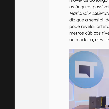
movê-los ao longo
os ângulos possívei
National Accelerat
diz que a sensibil
pode revelar artef
metros cúbicos tiv
ou madeira, eles se