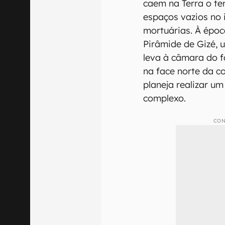
caem na Terra o te
espaços vazios no 
mortuárias. À époc
Pirâmide de Gizé, 
leva à câmara do 
na face norte da c
planeja realizar u
complexo.
CON