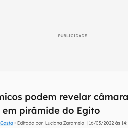
PUBLICIDADE
micos podem revelar câmara
umo inteligente do mundo tech!
 em pirâmide do Egito
tter do Canaltech e receba notícias e reviews sobre tecnologia 
a Costa
• Editado por
Luciana Zaramela
|
16/03/2022 às 14