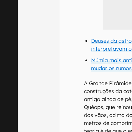
Deuses da astro
interpretavam o
Múmia mais ant
mudar os rumos 
A Grande Pirâmide 
construções da ca
antigo ainda de pé,
Quéops, que reinou 
dos vãos, acima d
metros de comprim
teoria é de que o 