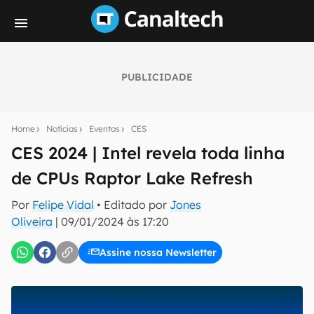
PUBLICIDADE
Seu resumo inteligente do mundo tech!
Assine a newsletter do Canaltech e receba
Home
Notícias
Eventos
CES
notícias e reviews sobre tecnologia em primeira
mão.
CES 2024 | Intel revela toda linha
de CPUs Raptor Lake Refresh
E-mail
Por
Felipe Vidal
• Editado por
Jones
Oliveira
|
09/01/2024 às 17:20
inscreva-se
Assine nossa Newsletter
Confirmo que li, aceito e concordo com os
Termos de
Uso e Política de Privacidade do Canaltech.