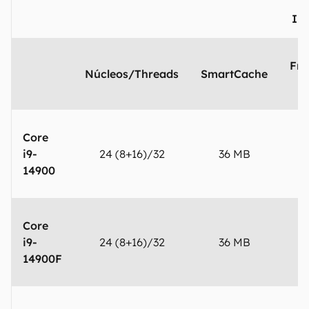
Int
Fre
Núcleos/Threads
SmartCache
Core
i9-
24 (8+16)/32
36 MB
5
14900
Core
i9-
24 (8+16)/32
36 MB
5
14900F