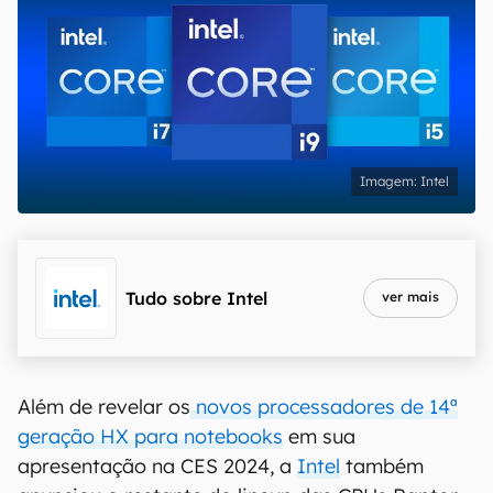
Intel
Tudo sobre
Intel
ver mais
Além de revelar os
n
ovos processadores de 14ª
geração HX para notebooks
em sua
apresentação na CES 2024, a
Intel
também