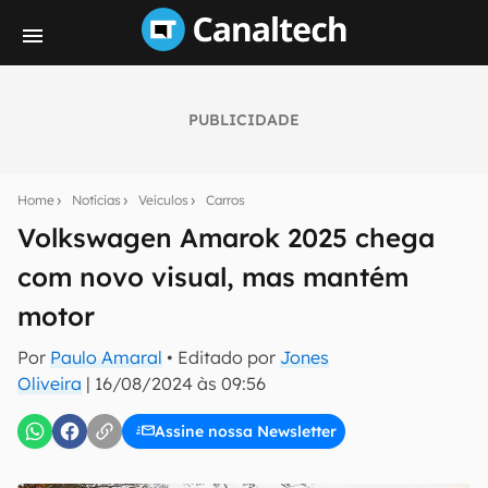
PUBLICIDADE
Seu resumo inteligente do mundo tech!
Assine a newsletter do Canaltech e receba
Home
Notícias
Veículos
Carros
notícias e reviews sobre tecnologia em primeira
mão.
Volkswagen Amarok 2025 chega
com novo visual, mas mantém
E-mail
motor
Por
Paulo Amaral
• Editado por
Jones
inscreva-se
Oliveira
|
16/08/2024 às 09:56
Assine nossa Newsletter
Confirmo que li, aceito e concordo com os
Termos de
Uso e Política de Privacidade do Canaltech.