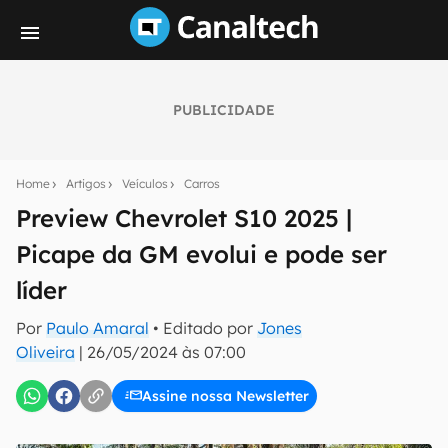
PUBLICIDADE
Seu resumo inteligente do mundo tech!
Assine a newsletter do Canaltech e receba
Home
Artigos
Veículos
Carros
notícias e reviews sobre tecnologia em primeira
mão.
Preview Chevrolet S10 2025 |
Picape da GM evolui e pode ser
E-mail
líder
Por
Paulo Amaral
• Editado por
Jones
inscreva-se
Oliveira
|
26/05/2024 às 07:00
Assine nossa Newsletter
Confirmo que li, aceito e concordo com os
Termos de
Uso e Política de Privacidade do Canaltech.