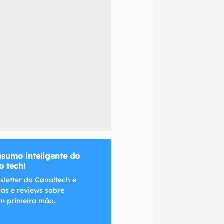
naltech.
esumo inteligente do
 tech!
sletter do Canaltech e
ias e reviews sobre
m primeira mão.