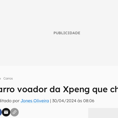
PUBLICIDADE
Carros
umo inteligente do mundo tech!
arro voador da Xpeng que c
tter do Canaltech e receba notícias e reviews sobre tecnologia 
ditado por
Jones Oliveira
|
30/04/2024 às 08:06