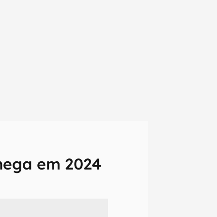
hega em 2024
em primeira