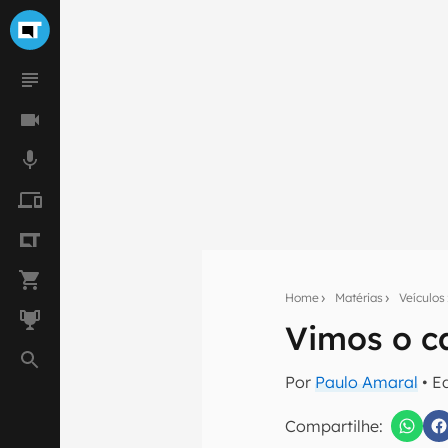
Home
Matérias
Veículos
Seu res
Vimos o c
Assine a newsle
mão.
Por
Paulo Amaral
• E
E-mail
Compartilhe: