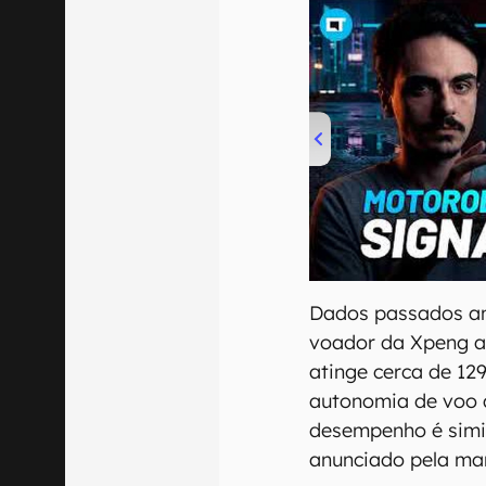
00:00
/
20:46
Dados passados an
voador da Xpeng 
atinge cerca de 12
autonomia de voo 
desempenho é simil
anunciado pela ma