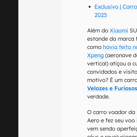
Exclusivo | Car
2025
Além do
Xiaomi
SU7
estande da marca 
como
havia feito 
Xpeng
(aeronave d
vertical) atiçou a c
convidados e visit
motivo? É um carro
Velozes e Furioso
verdade.
O carro voador da 
Aero e fez seu voo
vem sendo aperfeiç
céus e revoluciona