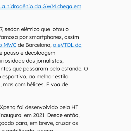
ro a hidrogênio da GWM chega em
, sedan elétrico que lotou o
famosa por smartphones, assim
no MWC
de Barcelona,
o eVTOL da
e pouso e decoloagem
uriosidade dos jornalistas,
antes que passaram pelo estande. O
 esportivo, ao melhor estilo
s
, mas com hélices. E voa de
Xpeng foi desenvolvido pela HT
 inaugural em 2021. Desde então,
oado para, em breve, cruzar os
r a mobilidade urbana.