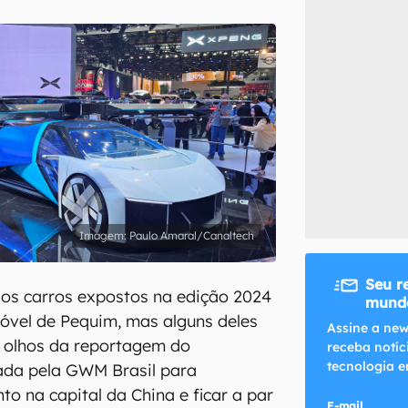
inscreva-se
li, aceito e concordo com os
Termos de Uso e Política de Privacidade do Ca
Paulo Amaral/Canaltech
Seu r
os carros expostos na edição 2024
mundo
óvel de Pequim, mas alguns deles
Assine a new
 olhos da reportagem do
receba notíc
tecnologia e
dada pela GWM Brasil para
o na capital da China e ficar a par
E-mail