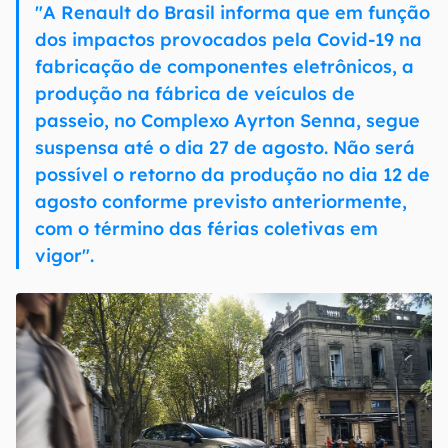
"A Renault do Brasil informa que em função
dos impactos provocados pela Covid-19 na
fabricação de componentes eletrônicos, a
produção na fábrica de veículos de
passeio, no Complexo Ayrton Senna, segue
suspensa até o dia 27 de agosto. Não será
possível o retorno da produção no dia 12 de
agosto conforme previsto anteriormente,
com o término das férias coletivas em
vigor".