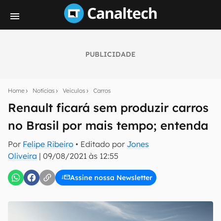
PUBLICIDADE
Seu resumo inteligente do mundo tech!
Assine a newsletter do Canaltech e receba
Home
Notícias
Veículos
Carros
notícias e reviews sobre tecnologia em primeira
mão.
Renault ficará sem produzir carros
no Brasil por mais tempo; entenda
E-mail
Por
Felipe Ribeiro
• Editado por
Jones
Oliveira
|
09/08/2021 às 12:55
inscreva-se
Assine nossa Newsletter
Confirmo que li, aceito e concordo com os
Termos de
Uso e Política de Privacidade do Canaltech.