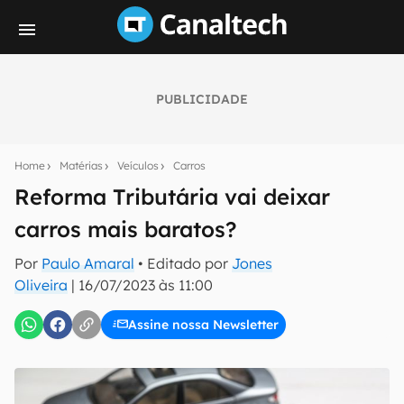
PUBLICIDADE
Seu resumo inteligente do mundo tech!
Assine a newsletter do Canaltech e receba
Home
Matérias
Veículos
Carros
notícias e reviews sobre tecnologia em primeira
mão.
Reforma Tributária vai deixar
carros mais baratos?
E-mail
Por
Paulo Amaral
• Editado por
Jones
Oliveira
|
16/07/2023 às 11:00
inscreva-se
Assine nossa Newsletter
Confirmo que li, aceito e concordo com os
Termos de
Uso e Política de Privacidade do Canaltech.