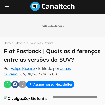
PUBLICIDADE
Seu resumo inteligente do mundo tech!
Assine a newsletter do Canaltech e receba
Home
Matérias
Veículos
Carros
notícias e reviews sobre tecnologia em primeira
mão.
Fiat Fastback | Quais as diferenças
entre as versões do SUV?
E-mail
Por
Felipe Ribeiro
• Editado por
Jones
Oliveira
|
06/08/2023 às 17:00
inscreva-se
Assine nossa Newsletter
Confirmo que li, aceito e concordo com os
Termos de
Divulgação/Stellantis
Uso e Política de Privacidade do Canaltech.