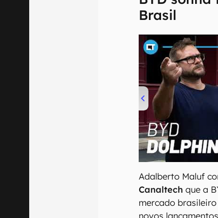
Brasil
00:00
/
04:07
Adalberto Maluf c
Canaltech
que a B
mercado brasileiro
novos lançamentos, 