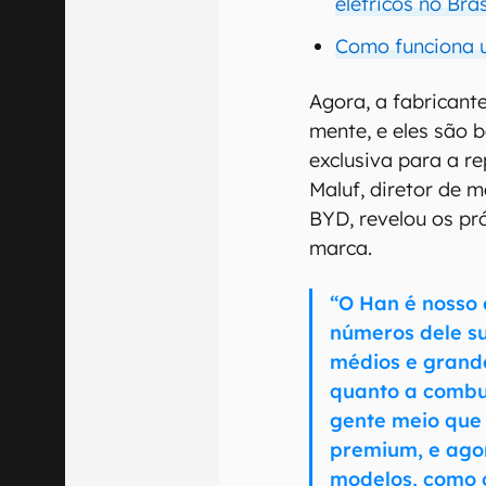
elétricos no Bras
Como funciona u
Agora, a fabricant
mente, e eles são 
exclusiva para a 
Maluf, diretor de 
BYD, revelou os pr
marca.
“O Han é nosso 
números dele s
médios e grande
quanto a combus
gente meio que 
premium, e agor
modelos, como o