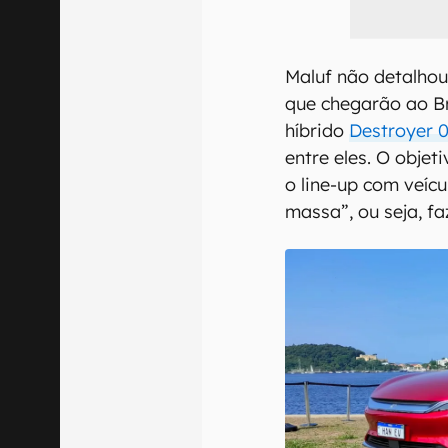
Maluf não detalho
que chegarão ao Br
híbrido
Destroyer 
entre eles. O objet
o line-up com veíc
massa”, ou seja, f