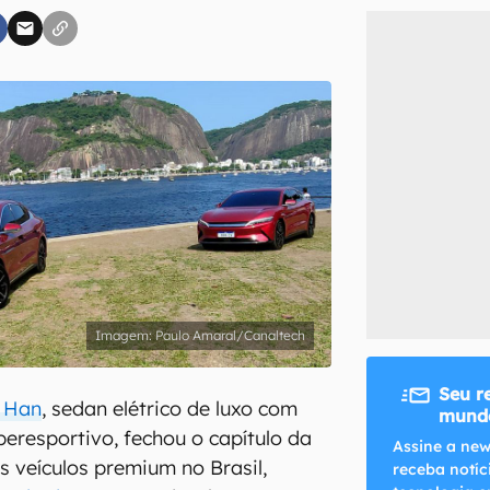
inscreva-se
li, aceito e concordo com os
Termos de Uso e Política de Privacidade do Ca
Paulo Amaral/Canaltech
Seu r
 Han
, sedan elétrico de luxo com
mundo
resportivo, fechou o capítulo da
Assine a new
 veículos premium no Brasil,
receba notíc