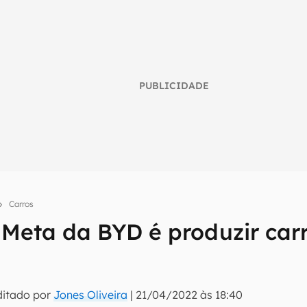
PUBLICIDADE
Carros
 Meta da BYD é produzir carr
umo inteligente do mundo tech!
tter do Canaltech e receba notícias e reviews sobre tecnologia 
ditado por
Jones Oliveira
|
21/04/2022 às 18:40