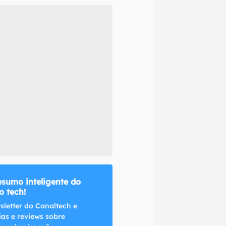
naltech.
esumo inteligente do
 tech!
sletter do Canaltech e
ias e reviews sobre