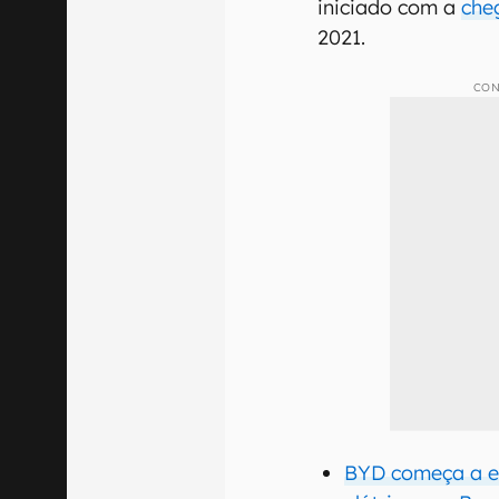
iniciado com a
che
2021.
CON
BYD começa a en