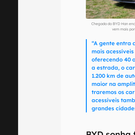
Chegada do BYD Han ence
vem mais por
“A gente entra
mais acessíveis 
oferecendo 40 a
a estrada, o ca
1.200 km de aut
maior na ampli
traremos os car
acessíveis tam
grandes cidades
BYD sonha f