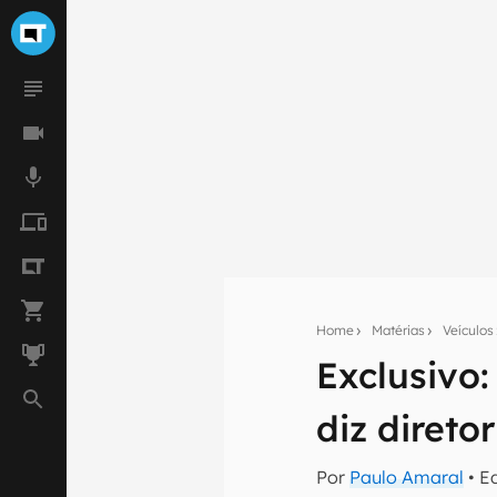
Home
Matérias
Veículos
Exclusivo:
Seu res
diz diretor
Assine a newsle
mão.
Por
Paulo Amaral
• E