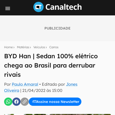
PUBLICIDADE
Seu resumo inteligente do mundo tech!
Assine a newsletter do Canaltech e receba
Home
Matérias
Veículos
Carros
notícias e reviews sobre tecnologia em primeira
mão.
BYD Han | Sedan 100% elétrico
chega ao Brasil para derrubar
E-mail
rivais
Por
Paulo Amaral
• Editado por
Jones
inscreva-se
Oliveira
|
21/04/2022 às 15:00
Assine nossa Newsletter
Confirmo que li, aceito e concordo com os
Termos de
Uso e Política de Privacidade do Canaltech.